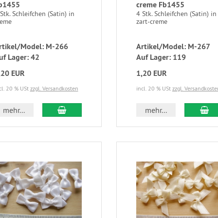
b1455
creme Fb1455
Stk. Schleifchen (Satin) in
4 Stk. Schleifchen (Satin) in
reme
zart-creme
rtikel/Model: M-266
Artikel/Model: M-267
uf Lager: 42
Auf Lager: 119
,20 EUR
1,20 EUR
cl. 20 % USt
zzgl. Versandkosten
incl. 20 % USt
zzgl. Versandkoste
mehr...
mehr...