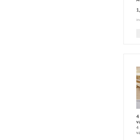
1
in
4
v
4 
va