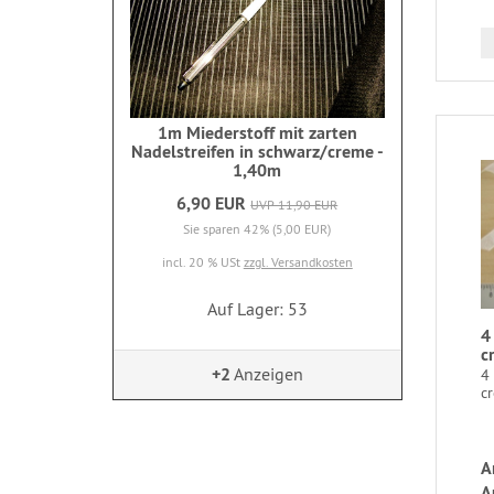
1m Miederstoff mit zarten
Nadelstreifen in schwarz/creme -
1,40m
6,90 EUR
UVP 11,90 EUR
Sie sparen 42% (5,00 EUR)
incl. 20 % USt
zzgl. Versandkosten
Auf Lager: 53
4
c
+2
Anzeigen
4 
c
A
A