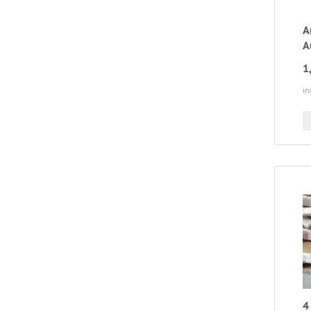
A
A
1
in
4