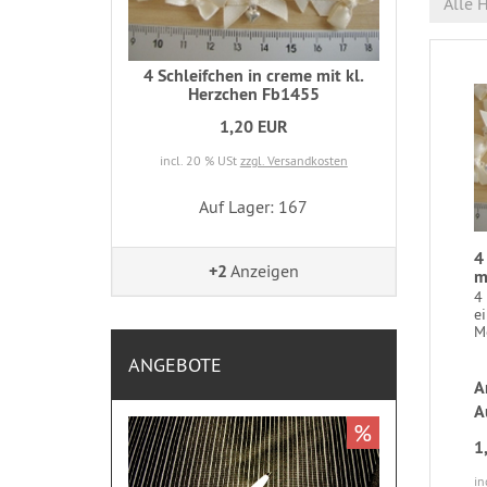
Alle H
4 Schleifchen in creme mit kl.
Herzchen Fb1455
1,20 EUR
incl. 20 % USt
zzgl. Versandkosten
Auf Lager: 167
4
+2
Anzeigen
m
4 
e
M
ANGEBOTE
A
A
%
1
in