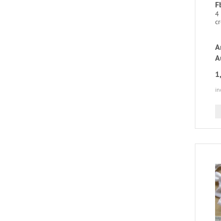
F
4 
c
A
A
1
in