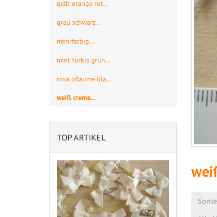
gelb orange rot...
grau schwarz...
mehrfärbig...
mint türkis grün...
rosa pflaume lila...
weiß creme...
TOP ARTIKEL
weiß
Sorti