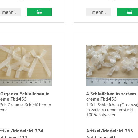
mehr...
mehr...
 Organza-Schleifchen in
4 Schleifchen in zartem
reme Fb1455
creme Fb1455
Stk. Organza-Schleifchen in
4 Stk. Schleifchen (Organza
reme
in zartem creme umstickt
100% Polyester
rtikel/Model: M-224
Artikel/Model: M-263
uf Lager: 111
Auf Lager: 30