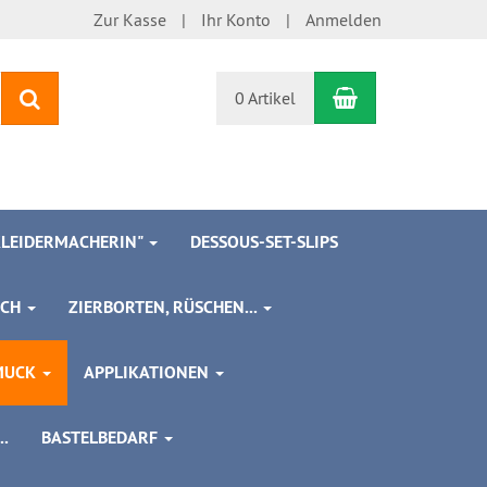
Zur Kasse
Ihr Konto
Anmelden
Warenkorb
Suchen
0 Artikel
 KLEIDERMACHERIN"
DESSOUS-SET-SLIPS
SCH
ZIERBORTEN, RÜSCHEN...
MUCK
APPLIKATIONEN
.
BASTELBEDARF