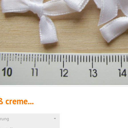
 creme...
erung