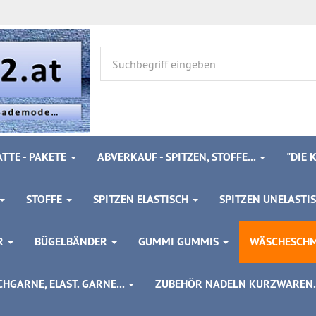
TTE - PAKETE
ABVERKAUF - SPITZEN, STOFFE...
"DIE
STOFFE
SPITZEN ELASTISCH
SPITZEN UNELASTI
ÖR
BÜGELBÄNDER
GUMMI GUMMIS
WÄSCHESCH
HGARNE, ELAST. GARNE...
ZUBEHÖR NADELN KURZWAREN..