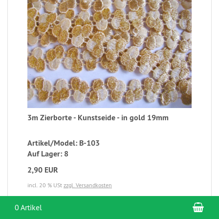
3m Zierborte - Kunstseide - in gold 19mm
Artikel/Model: B-103
Auf Lager: 8
2,90 EUR
incl. 20 % USt
zzgl. Versandkosten
War
mehr...
0 Artikel