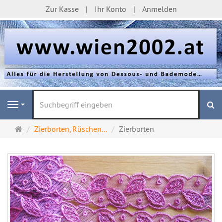
Zur Kasse
Ihr Konto
Anmelden
S
Navigation
Startseite
Zierborten, Rüschen...
Zierborten