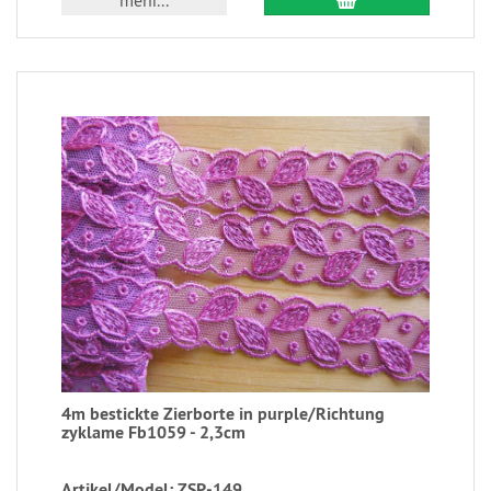
mehr...
4m bestickte Zierborte in purple/Richtung
zyklame Fb1059 - 2,3cm
Artikel/Model: ZSP-149