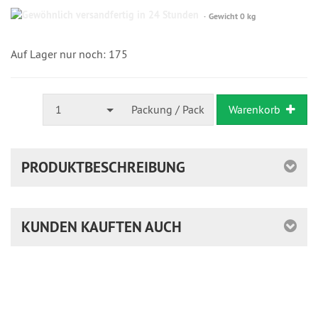
Gewöhnlich
Gewicht 0 kg
versandfertig
in
24
Auf Lager nur noch: 175
Stunden
1
Packung / Pack
Warenkorb
PRODUKTBESCHREIBUNG
KUNDEN KAUFTEN AUCH