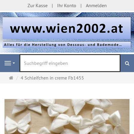
Zur Kasse
Ihr Konto
Anmelden
S
Navigation
Startseite
4 Schleifchen in creme Fb1455