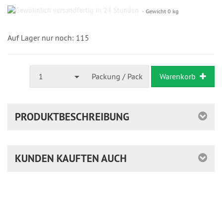
Gewöhnlich
Gewicht 0 kg
versandfertig
in
24
Auf Lager nur noch: 115
Stunden
1
Packung / Pack
Warenkorb
PRODUKTBESCHREIBUNG
KUNDEN KAUFTEN AUCH