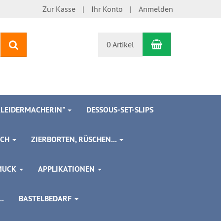
Zur Kasse
Ihr Konto
Anmelden
Warenkorb
Suchen
0 Artikel
 KLEIDERMACHERIN"
DESSOUS-SET-SLIPS
SCH
ZIERBORTEN, RÜSCHEN...
MUCK
APPLIKATIONEN
.
BASTELBEDARF