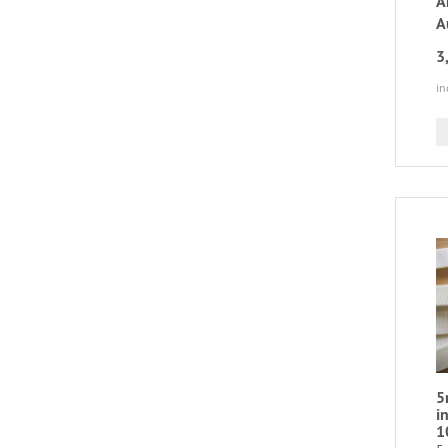
A
A
3
in
5
i
1