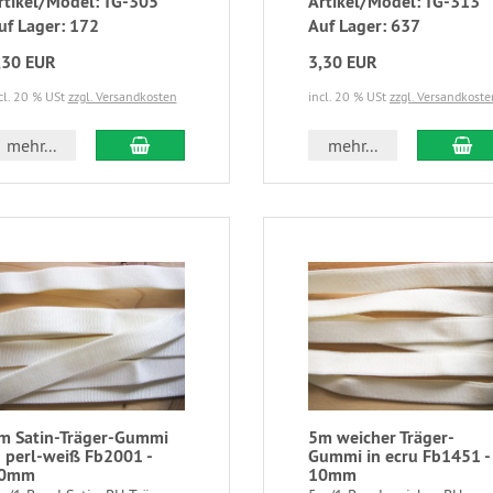
rtikel/Model: TG-305
Artikel/Model: TG-313
uf Lager: 172
Auf Lager: 637
,30 EUR
3,30 EUR
cl. 20 % USt
zzgl. Versandkosten
incl. 20 % USt
zzgl. Versandkoste
mehr...
mehr...
m Satin-Träger-Gummi
5m weicher Träger-
n perl-weiß Fb2001 -
Gummi in ecru Fb1451 -
0mm
10mm