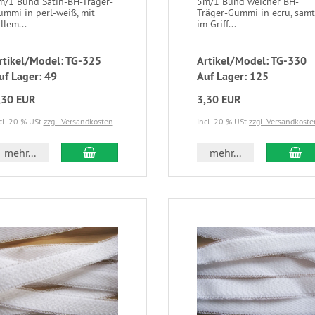
m/1 Bund Satin-BH-Träger-
5m/1 Bund weicher BH-
ummi in perl-weiß, mit
Träger-Gummi in ecru, samt
llem...
im Griff...
rtikel/Model: TG-325
Artikel/Model: TG-330
uf Lager: 49
Auf Lager: 125
,30 EUR
3,30 EUR
cl. 20 % USt
zzgl. Versandkosten
incl. 20 % USt
zzgl. Versandkoste
mehr...
mehr...