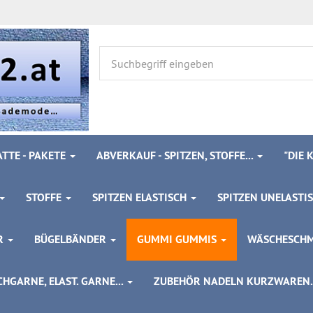
TTE - PAKETE
ABVERKAUF - SPITZEN, STOFFE...
"DIE
STOFFE
SPITZEN ELASTISCH
SPITZEN UNELASTI
ÖR
BÜGELBÄNDER
GUMMI GUMMIS
WÄSCHESCH
HGARNE, ELAST. GARNE...
ZUBEHÖR NADELN KURZWAREN..