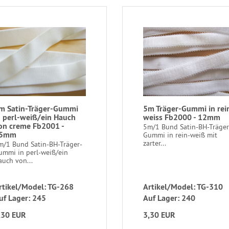
m Satin-Träger-Gummi
5m Träger-Gummi in rei
n perl-weiß/ein Hauch
weiss Fb2000 - 12mm
on creme Fb2001 -
5m/1 Bund Satin-BH-Träger
5mm
Gummi in rein-weiß mit
zarter...
m/1 Bund Satin-BH-Träger-
ummi in perl-weiß/ein
auch von...
rtikel/Model: TG-268
Artikel/Model: TG-310
uf Lager: 245
Auf Lager: 240
,30 EUR
3,30 EUR