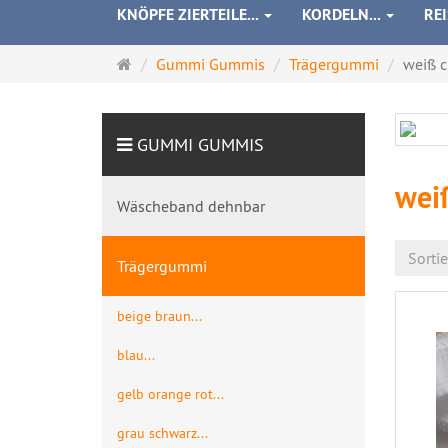
KNÖPFE ZIERTEILE...
KORDELN...
RE
Startseite
Gummi Gummis
Trägergummi
weiß c
GUMMI GUMMIS
weiß
Wäscheband dehnbar
Sorti
Trägergummi
beige braun...
blau...
gelb orange rot...
grau schwarz...