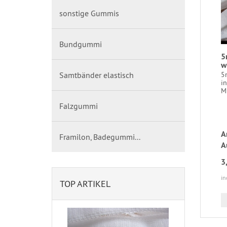
sonstige Gummis
Bundgummi
5
w
5
Samtbänder elastisch
in
Mu
Falzgummi
A
Framilon, Badegummi...
A
3
in
TOP ARTIKEL