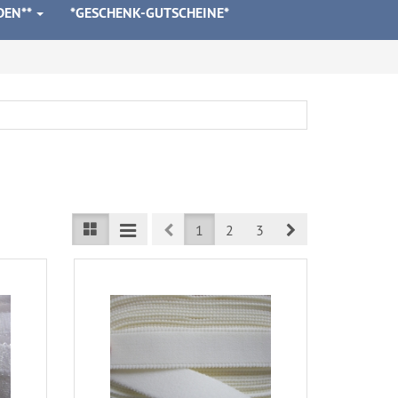
DEN**
*GESCHENK-GUTSCHEINE*
Prev
Next
1
2
3