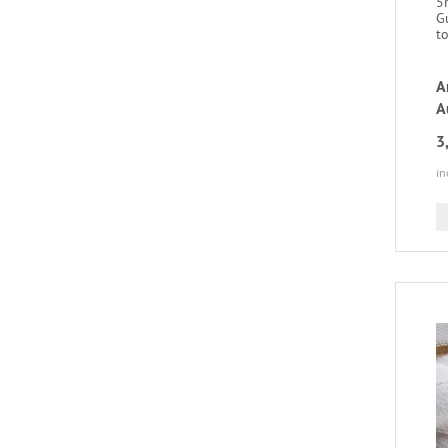
5
G
to
A
A
3
in