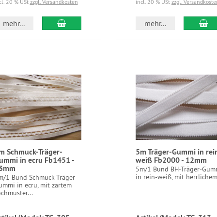
cl. 20 % USt
zzgl. Versandkosten
incl. 20 % USt
zzgl. Versandkoste
mehr...
mehr...
m Schmuck-Träger-
5m Träger-Gummi in rei
ummi in ecru Fb1451 -
weiß Fb2000 - 12mm
3mm
5m/1 Bund BH-Träger-Gum
in rein-weiß, mit herrlichem
m/1 Bund Schmuck-Träger-
ummi in ecru, mit zartem
chmuster...