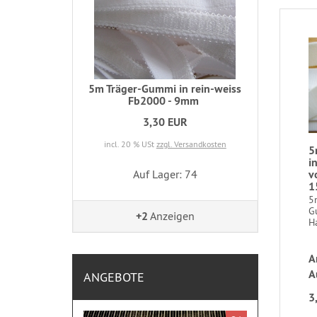
5m Träger-Gummi in rein-weiss
Fb2000 - 9mm
3,30 EUR
incl. 20 % USt
zzgl. Versandkosten
5
i
v
Auf Lager: 74
1
5
G
+2
Anzeigen
H
A
A
ANGEBOTE
3