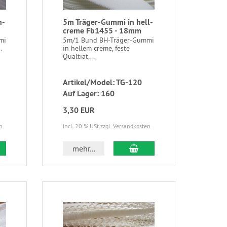
n-
5m Träger-Gummi in hell-
creme Fb1455 - 18mm
mi
5m/1 Bund BH-Träger-Gummi
.
in hellem creme, feste
Qualtiät,...
Artikel/Model: TG-120
Auf Lager: 160
3,30 EUR
n
incl. 20 % USt
zzgl. Versandkosten
mehr...