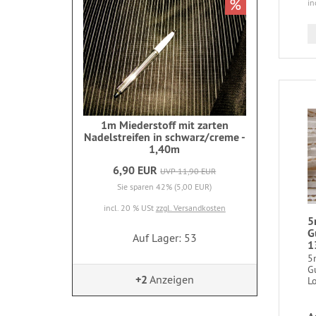
%
in
1m Miederstoff mit zarten
Nadelstreifen in schwarz/creme -
1,40m
6,90 EUR
UVP 11,90 EUR
Sie sparen 42% (5,00 EUR)
incl. 20 % USt
zzgl. Versandkosten
5
G
Auf Lager: 53
1
5
G
+2
Anzeigen
Lo