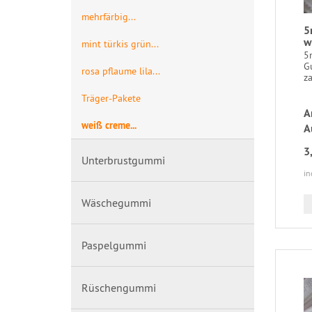
mehrfärbig...
5
w
mint türkis grün...
5
G
rosa pflaume lila...
za
Träger-Pakete
A
weiß creme...
A
3
Unterbrustgummi
in
Wäschegummi
Paspelgummi
Rüschengummi