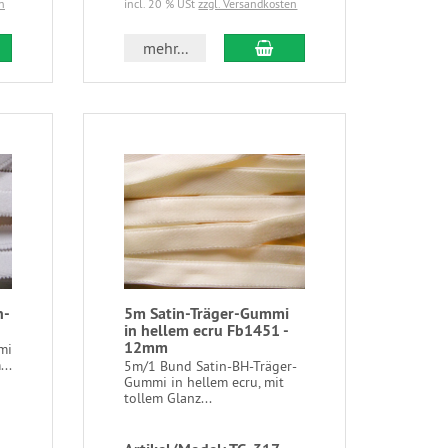
n
incl. 20 % USt
zzgl. Versandkosten
mehr...
n-
5m Satin-Träger-Gummi
in hellem ecru Fb1451 -
12mm
mi
...
5m/1 Bund Satin-BH-Träger-
Gummi in hellem ecru, mit
tollem Glanz...