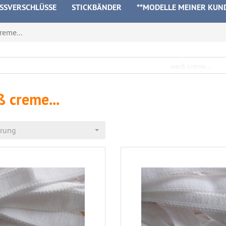
ISSVERSCHLÜSSE
STICKBÄNDER
**MODELLE MEINER KUN
reme...
 creme...
erung