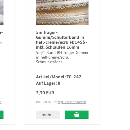
n-
5m Träger-
Gummi/Schulterband in
hell-creme/ecru Fb145$ -
mi
inkl. Schlaufen 16mm
5m/1 Bund BH-Träger-Gummi
in hell-creme/ecru,
Schmuckträger...
Artikel/Model: TG-242
Auf Lager: 8
3,30 EUR
n
incl. 20 % USt
zzgl. Versandkosten
mehr...