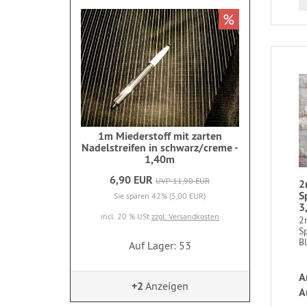
%
1m Miederstoff mit zarten
Nadelstreifen in schwarz/creme -
1,40m
6,90 EUR
UVP 11,90 EUR
2
S
Sie sparen 42% (5,00 EUR)
3
incl. 20 % USt
zzgl. Versandkosten
2
Sp
Bl
Auf Lager: 53
A
+2
Anzeigen
A