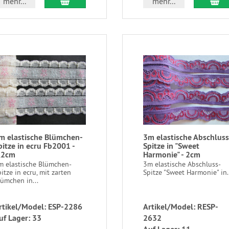
mehr...
mehr...
m elastische Blümchen-
3m elastische Abschluss
pitze in ecru Fb2001 -
Spitze in "Sweet
,2cm
Harmonie" - 2cm
m elastische Blümchen-
3m elastische Abschluss-
itze in ecru, mit zarten
Spitze "Sweet Harmonie" in.
ümchen in...
rtikel/Model: ESP-2286
Artikel/Model: RESP-
uf Lager: 33
2632