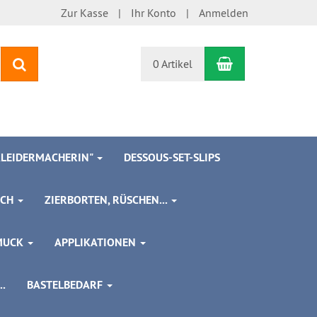
Zur Kasse
Ihr Konto
Anmelden
Warenkorb
Suchen
0 Artikel
 KLEIDERMACHERIN"
DESSOUS-SET-SLIPS
SCH
ZIERBORTEN, RÜSCHEN...
MUCK
APPLIKATIONEN
.
BASTELBEDARF