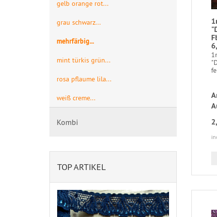
gelb orange rot...
1
grau schwarz...
"
F
mehrfärbig...
6
1m
mint türkis grün...
"D
f
rosa pflaume lila...
A
weiß creme...
A
2
Kombi
in
TOP ARTIKEL