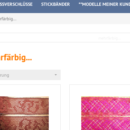
ISSVERSCHLÜSSE
STICKBÄNDER
**MODELLE MEINER KUN
färbig...
färbig...
erung