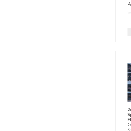
2
in
2
S
F
2
S