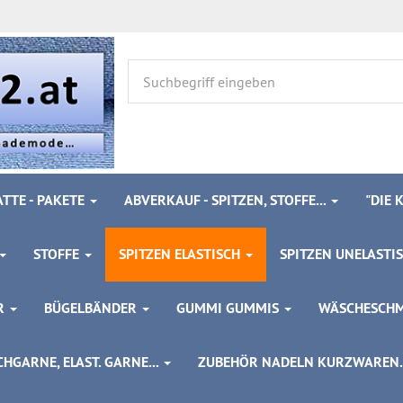
TTE - PAKETE
ABVERKAUF - SPITZEN, STOFFE...
"DIE
STOFFE
SPITZEN ELASTISCH
SPITZEN UNELASTI
ÖR
BÜGELBÄNDER
GUMMI GUMMIS
WÄSCHESCH
HGARNE, ELAST. GARNE...
ZUBEHÖR NADELN KURZWAREN..