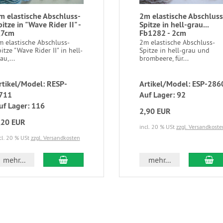
m elastische Abschluss-
2m elastische Abschluss
pitze in "Wave Rider II" -
Spitze in hell-grau...
,7cm
Fb1282 - 2cm
m elastische Abschluss-
2m elastische Abschluss-
itze "Wave Rider II" in hell-
Spitze in hell-grau und
au,...
brombeere, für...
rtikel/Model: RESP-
Artikel/Model: ESP-286
711
Auf Lager: 92
uf Lager: 116
2,90 EUR
,20 EUR
incl. 20 % USt
zzgl. Versandkoste
cl. 20 % USt
zzgl. Versandkosten
mehr...
mehr...