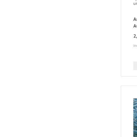
un
A
A
2
in