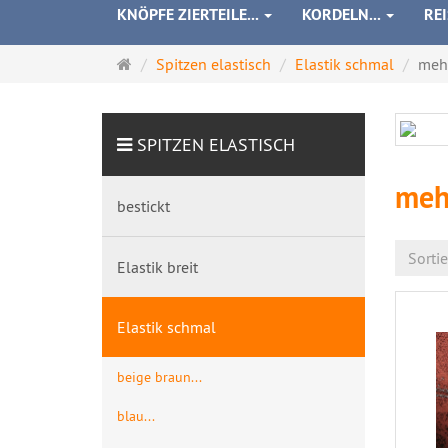
KNÖPFE ZIERTEILE...
KORDELN...
RE
Startseite
Spitzen elastisch
Elastik schmal
mehr
SPITZEN ELASTISCH
mehr
bestickt
Sorti
Elastik breit
Elastik schmal
beige braun...
blau...