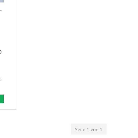
-
0
n
Seite 1 von 1