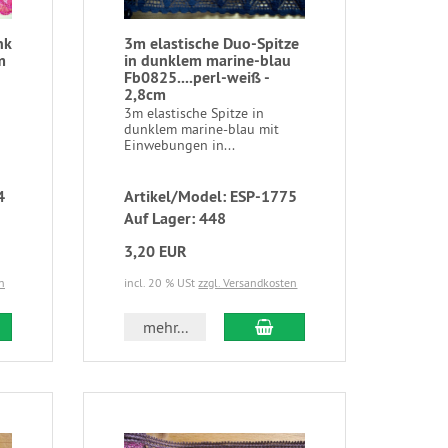
nk
3m elastische Duo-Spitze
m
in dunklem marine-blau
Fb0825....perl-weiß -
2,8cm
3m elastische Spitze in
dunklem marine-blau mit
Einwebungen in...
4
Artikel/Model: ESP-1775
Auf Lager: 448
3,20 EUR
n
incl. 20 % USt
zzgl. Versandkosten
mehr...