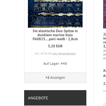
3m elastische Duo-Spitze in
2
dunklem marine-blau
i
Fb0825....perl-weiß - 2,8cm
v
3,20 EUR
3
2m
incl. 20 % USt
zzgl. Versandkosten
in
v
Auf Lager: 448
A
A
+2
Anzeigen
2
in
ANGEBOTE