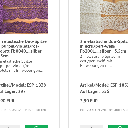
m elastische Duo-Spitze
2m elastische Duo-Spitz
n purpel-violett/rot-
in ecru/perl-weiß
iolett Fb0040....silber -
Fb2001....silber - 3,5cm
,5cm
2m elastische Spitze in
ecru/perl-weiß mit
 elastische Spitze
Einwebungen in...
purpel-violett/rot-
iolett mit Einwebungen...
rtikel/Model: ESP-1838
Artikel/Model: ESP-185
uf Lager: 297
Auf Lager: 356
,90 EUR
2,90 EUR
cl. 20 % USt
zzgl. Versandkosten
incl. 20 % USt
zzgl. Versandkoste