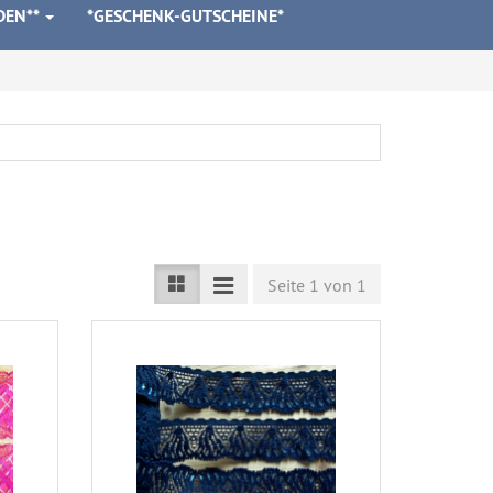
DEN**
*GESCHENK-GUTSCHEINE*
Seite 1 von 1