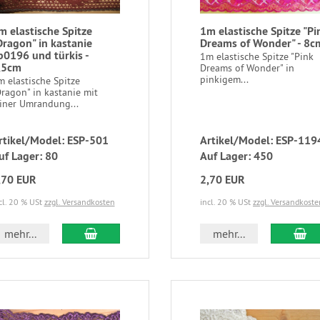
m elastische Spitze
1m elastische Spitze "Pi
Dragon" in kastanie
Dreams of Wonder" - 8c
b0196 und türkis -
1m elastische Spitze "Pink
,5cm
Dreams of Wonder" in
pinkigem...
 elastische Spitze
ragon" in kastanie mit
einer Umrandung...
rtikel/Model: ESP-501
Artikel/Model: ESP-119
uf Lager: 80
Auf Lager: 450
,70 EUR
2,70 EUR
cl. 20 % USt
zzgl. Versandkosten
incl. 20 % USt
zzgl. Versandkoste
mehr...
mehr...