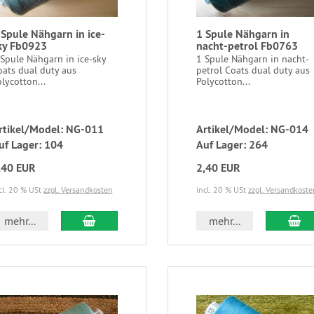
 Spule Nähgarn in ice-
1 Spule Nähgarn in
ky Fb0923
nacht-petrol Fb0763
 Spule Nähgarn in ice-sky
1 Spule Nähgarn in nacht-
oats dual duty aus
petrol Coats dual duty aus
lycotton...
Polycotton...
rtikel/Model: NG-011
Artikel/Model: NG-014
uf Lager: 104
Auf Lager: 264
,40 EUR
2,40 EUR
cl. 20 % USt
zzgl. Versandkosten
incl. 20 % USt
zzgl. Versandkoste
mehr...
mehr...