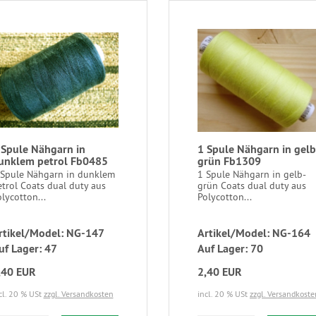
 Spule Nähgarn in
1 Spule Nähgarn in gelb
unklem petrol Fb0485
grün Fb1309
 Spule Nähgarn in dunklem
1 Spule Nähgarn in gelb-
trol Coats dual duty aus
grün Coats dual duty aus
lycotton...
Polycotton...
rtikel/Model: NG-147
Artikel/Model: NG-164
uf Lager: 47
Auf Lager: 70
,40 EUR
2,40 EUR
cl. 20 % USt
zzgl. Versandkosten
incl. 20 % USt
zzgl. Versandkoste