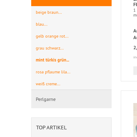
F
1
beige braun...
m
blau...
A
gelb orange rot...
A
2
grau schwarz...
in
mint türkis grün...
rosa pflaume lila...
weiß creme...
Perlgarne
TOP ARTIKEL