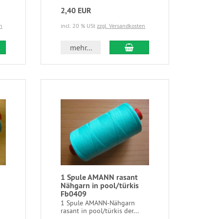
2,40 EUR
n
incl. 20 % USt
zzgl. Versandkosten
mehr...
1 Spule AMANN rasant
Nähgarn in pool/türkis
Fb0409
1 Spule AMANN-Nähgarn
rasant in pool/türkis der...