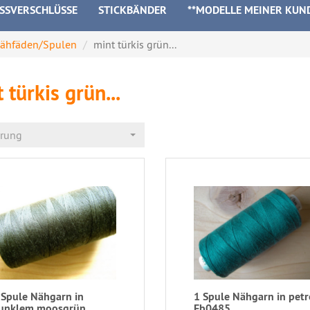
ISSVERSCHLÜSSE
STICKBÄNDER
**MODELLE MEINER KUN
ähfäden/Spulen
mint türkis grün...
 türkis grün...
erung
 Spule Nähgarn in
1 Spule Nähgarn in petr
unklem moosgrün
Fb0485