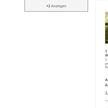
+2
Anzeigen
1
d
1
pe
Po
A
A
2
in