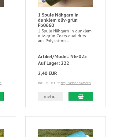
1 Spule Nähgarn in
dunklem oliv-grün
Fb0660
1 Spule Nähgarn in dunklem
oliv-grün Coats dual duty
aus Polycotton...
Artikel/Model: NG-025
Auf Lager: 222
2,40 EUR
n
incl. 20 % USt
zzgl. Versandkosten
mehr...