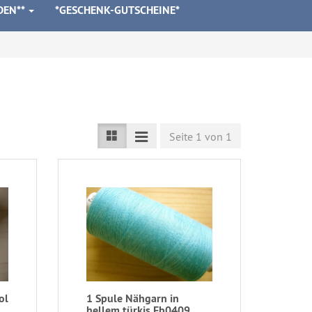
DEN**
*GESCHENK-GUTSCHEINE*
Seite 1 von 1
ol
1 Spule Nähgarn in
hellem türkis Fb0409