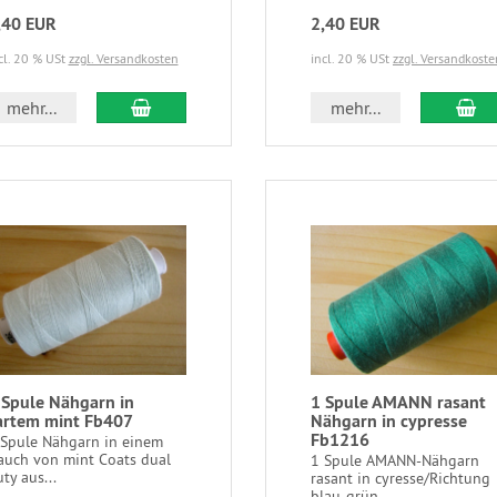
,40 EUR
2,40 EUR
cl. 20 % USt
zzgl. Versandkosten
incl. 20 % USt
zzgl. Versandkoste
mehr...
mehr...
 Spule Nähgarn in
1 Spule AMANN rasant
artem mint Fb407
Nähgarn in cypresse
Fb1216
 Spule Nähgarn in einem
auch von mint Coats dual
1 Spule AMANN-Nähgarn
ty aus...
rasant in cyresse/Richtung
blau-grün...