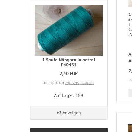
1
s
1
C
Po
A
1 Spule Nähgarn in petrol
A
Fb0485
2
2,40 EUR
in
incl. 20 % USt
zzgl. Versandkosten
Auf Lager: 189
+2
Anzeigen