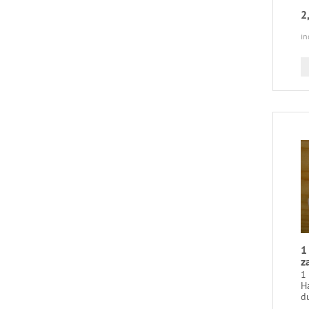
2
in
1
z
1
H
du