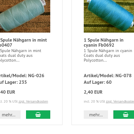
 Spule Nähgarn in mint
1 Spule Nähgarn in
b0407
cyanin Fb0692
 Spule Nähgarn in mint
1 Spule Nähgarn in cyanin
oats dual duty aus
Coats dual duty aus
lycotton...
Polycotton...
rtikel/Model: NG-026
Artikel/Model: NG-078
uf Lager: 235
Auf Lager: 60
,40 EUR
2,40 EUR
cl. 20 % USt
zzgl. Versandkosten
incl. 20 % USt
zzgl. Versandkoste
mehr...
mehr...