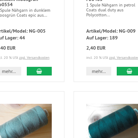
b0554
1 Spule Nähgarn in petrol
Coats dual duty aus
 Spule Nähgarn in dunklem
Polycotton...
oosgrün Coats epic aus...
rtikel/Model: NG-005
Artikel/Model: NG-009
uf Lager: 44
Auf Lager: 189
,40 EUR
2,40 EUR
cl. 20 % USt
zzgl. Versandkosten
incl. 20 % USt
zzgl. Versandkoste
mehr...
mehr...