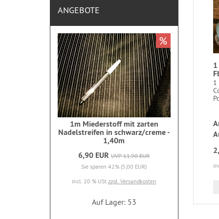
ANGEBOTE
%
1
F
1
C
Po
A
1m Miederstoff mit zarten
Nadelstreifen in schwarz/creme -
A
1,40m
2
6,90 EUR
UVP 11,90 EUR
in
Sie sparen 42% (5,00 EUR)
incl. 20 % USt
zzgl. Versandkosten
Auf Lager: 53