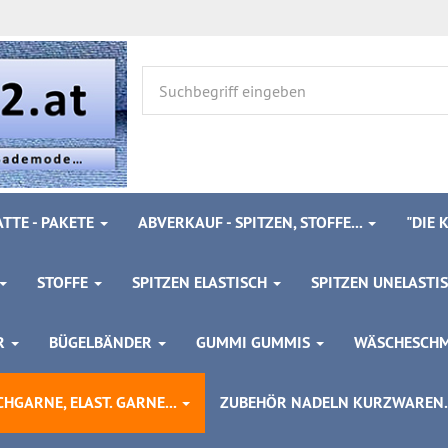
TTE - PAKETE
ABVERKAUF - SPITZEN, STOFFE...
"DIE
STOFFE
SPITZEN ELASTISCH
SPITZEN UNELASTI
ÖR
BÜGELBÄNDER
GUMMI GUMMIS
WÄSCHESCH
HGARNE, ELAST. GARNE...
ZUBEHÖR NADELN KURZWAREN..