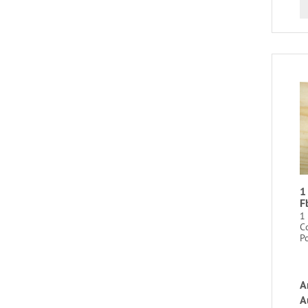
1
F
1
C
Po
A
A