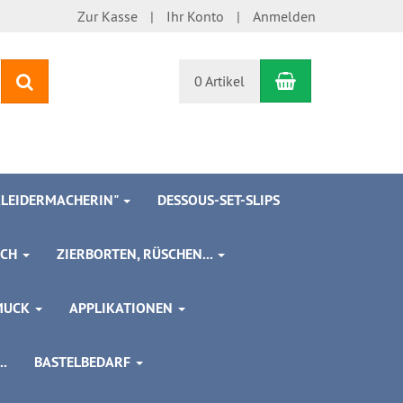
Zur Kasse
Ihr Konto
Anmelden
Warenkorb
Suchen
0 Artikel
 KLEIDERMACHERIN"
DESSOUS-SET-SLIPS
SCH
ZIERBORTEN, RÜSCHEN...
MUCK
APPLIKATIONEN
.
BASTELBEDARF