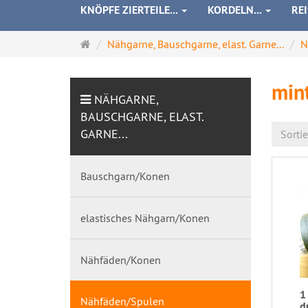
KNÖPFE ZIERTEILE...
KORDELN...
RE
Startseite
Nähgarne, Bauschgarne, elast. Garne...
N
mint
NÄHGARNE,
BAUSCHGARNE, ELAST.
GARNE...
Sorti
Bauschgarn/Konen
elastisches Nähgarn/Konen
Nähfäden/Konen
1
Nähfäden/Spulen
d