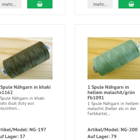
mehr...
mehr...
 Spule Nähgarn in khaki
1 Spule Nähgarn in
b1162
hellem malachit/grün
Fb1091
 Spule Nähgarn in khaki
oats dual duty aus
1 Spule Nähgarn in hellem
lycotton...
malachit (heller als in der
Farbkarte)...
rtikel/Model: NG-197
Artikel/Model: NG-200
uf Lager: 37
Auf Lager: 79