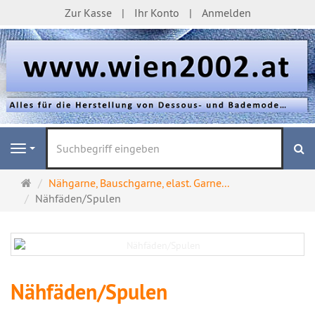
Zur Kasse
Ihr Konto
Anmelden
S
Navigation
Startseite
Nähgarne, Bauschgarne, elast. Garne...
Nähfäden/Spulen
Nähfäden/Spulen