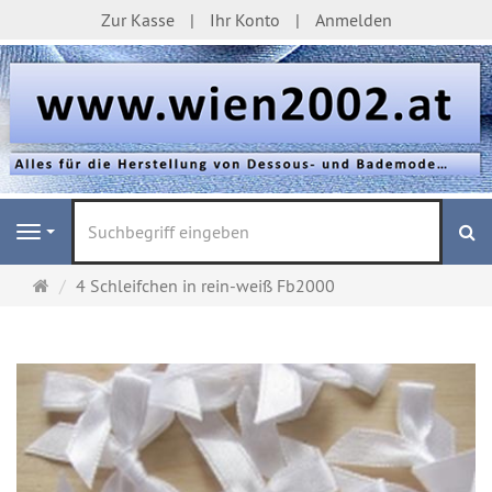
Zur Kasse
Ihr Konto
Anmelden
S
Navigation
Startseite
4 Schleifchen in rein-weiß Fb2000