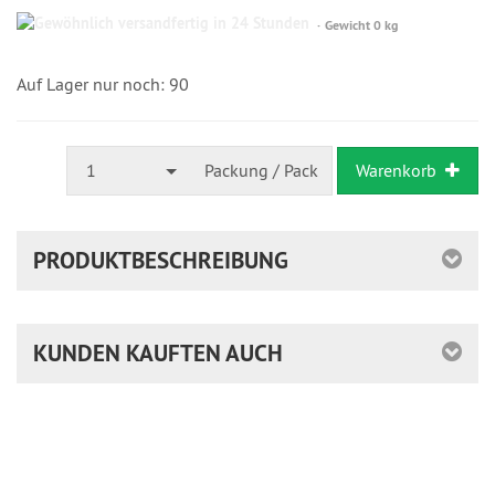
Gewöhnlich
Gewicht 0 kg
versandfertig
in
24
Auf Lager nur noch: 90
Stunden
1
Packung / Pack
Warenkorb
PRODUKTBESCHREIBUNG
KUNDEN KAUFTEN AUCH