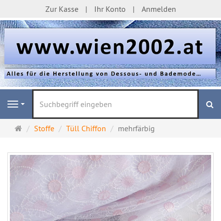
Zur Kasse
Ihr Konto
Anmelden
S
Navigation
Startseite
Stoffe
Tüll Chiffon
mehrfärbig