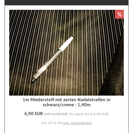
%
1m Miederstoff mit zarten Nadelstreifen in
schwarz/creme - 1,40m
6,90 EUR
UVP 11,90 EUR
Sie sparen 42% (5,00 EUR)
incl. 20 % USt
zzgl. Versandkosten