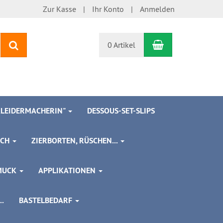
Zur Kasse
Ihr Konto
Anmelden
Warenkorb
Suchen
0 Artikel
 KLEIDERMACHERIN"
DESSOUS-SET-SLIPS
SCH
ZIERBORTEN, RÜSCHEN...
MUCK
APPLIKATIONEN
.
BASTELBEDARF