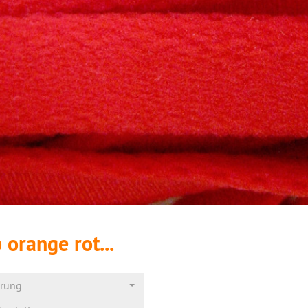
 orange rot...
erung