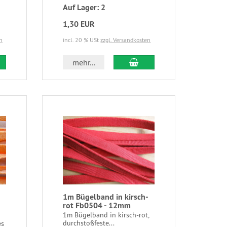
Auf Lager: 2
1,30 EUR
n
incl. 20 % USt
zzgl. Versandkosten
mehr...
1m Bügelband in kirsch-
rot Fb0504 - 12mm
1m Bügelband in kirsch-rot,
durchstoßfeste...
es