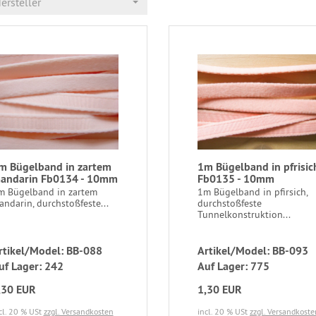
ersteller
m Bügelband in zartem
1m Bügelband in pfrisic
andarin Fb0134 - 10mm
Fb0135 - 10mm
m Bügelband in zartem
1m Bügelband in pfirsich,
ndarin, durchstoßfeste...
durchstoßfeste
Tunnelkonstruktion...
rtikel/Model: BB-088
Artikel/Model: BB-093
uf Lager: 242
Auf Lager: 775
,30 EUR
1,30 EUR
cl. 20 % USt
zzgl. Versandkosten
incl. 20 % USt
zzgl. Versandkoste