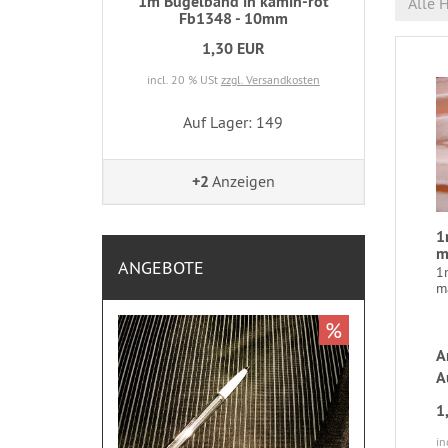
1m Bügelband in kamin-rot
Alle H
Fb1348 - 10mm
1,30 EUR
incl. 20 % USt
zzgl. Versandkosten
Auf Lager: 149
+2
Anzeigen
1
m
ANGEBOTE
1
ma
%
A
A
1
in