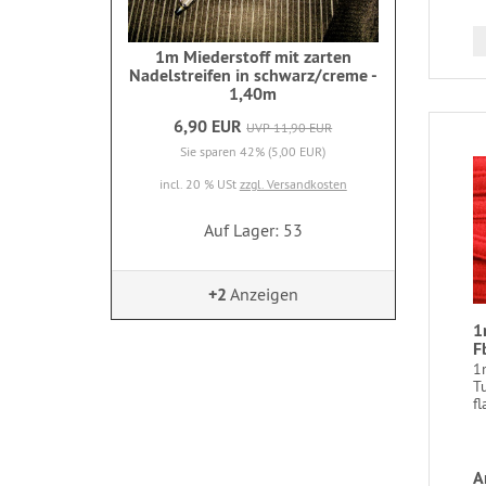
1m Miederstoff mit zarten
Nadelstreifen in schwarz/creme -
1,40m
6,90 EUR
UVP 11,90 EUR
Sie sparen 42% (5,00 EUR)
incl. 20 % USt
zzgl. Versandkosten
Auf Lager: 53
+2
Anzeigen
1
F
1
T
fl
A