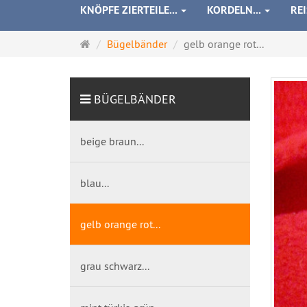
KNÖPFE ZIERTEILE...
KORDELN...
RE
Startseite
Bügelbänder
gelb orange rot...
BÜGELBÄNDER
beige braun...
blau...
gelb orange rot...
grau schwarz...