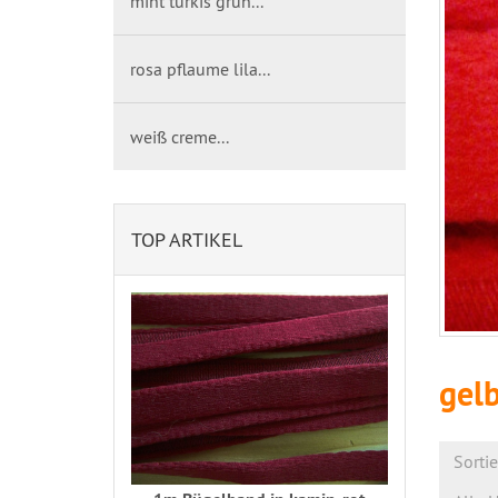
mint türkis grün...
rosa pflaume lila...
weiß creme...
TOP ARTIKEL
gelb
Sorti