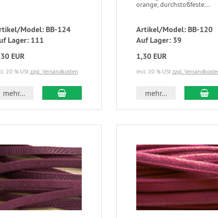
orange, durchstoßfeste...
rtikel/Model: BB-124
Artikel/Model: BB-120
uf Lager: 111
Auf Lager: 39
,30 EUR
1,30 EUR
cl. 20 % USt
zzgl. Versandkosten
incl. 20 % USt
zzgl. Versandkoste
mehr...
mehr...