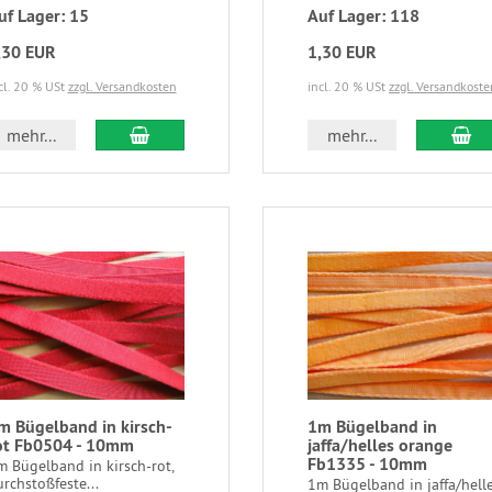
uf Lager: 15
Auf Lager: 118
,30 EUR
1,30 EUR
cl. 20 % USt
zzgl. Versandkosten
incl. 20 % USt
zzgl. Versandkoste
mehr...
mehr...
m Bügelband in kirsch-
1m Bügelband in
ot Fb0504 - 10mm
jaffa/helles orange
Fb1335 - 10mm
m Bügelband in kirsch-rot,
rchstoßfeste...
1m Bügelband in jaffa/hell