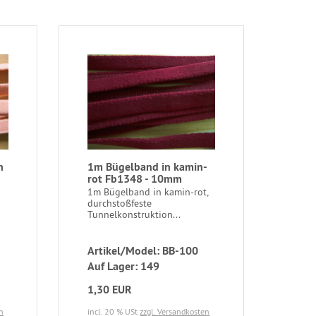
h
1m Bügelband in kamin-
rot Fb1348 - 10mm
1m Bügelband in kamin-rot,
durchstoßfeste
Tunnelkonstruktion...
Artikel/Model: BB-100
Auf Lager: 149
1,30 EUR
n
incl. 20 % USt
zzgl. Versandkosten