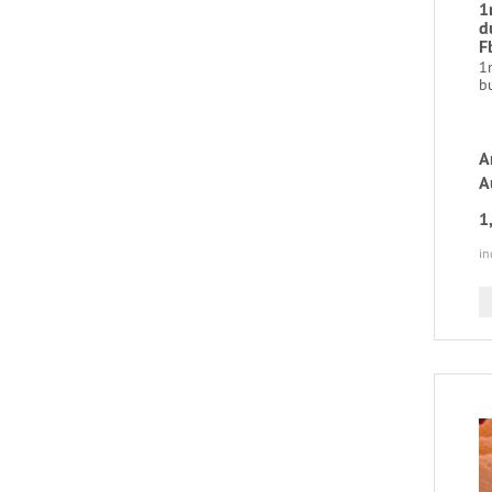
1
d
F
1
bu
A
A
1
in