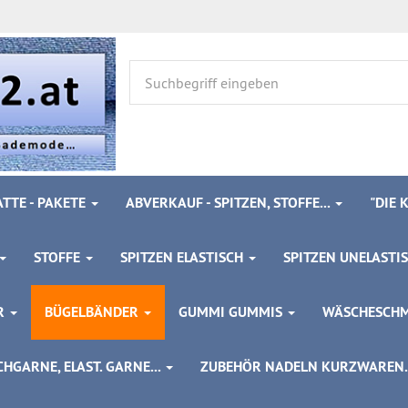
TTE - PAKETE
ABVERKAUF - SPITZEN, STOFFE...
"DIE
STOFFE
SPITZEN ELASTISCH
SPITZEN UNELASTI
ÖR
BÜGELBÄNDER
GUMMI GUMMIS
WÄSCHESCH
HGARNE, ELAST. GARNE...
ZUBEHÖR NADELN KURZWAREN..