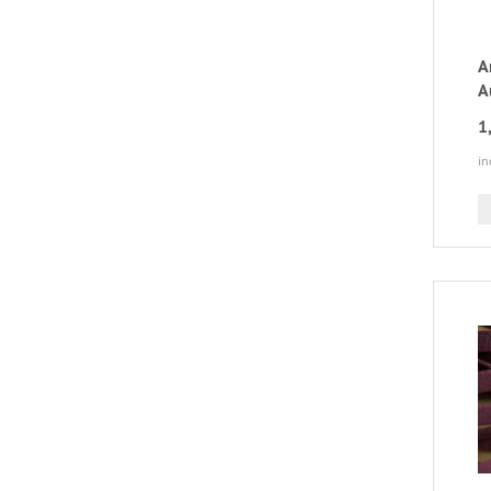
A
A
1
in