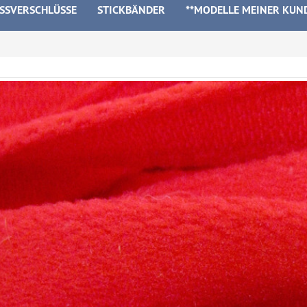
ISSVERSCHLÜSSE
STICKBÄNDER
**MODELLE MEINER KUN