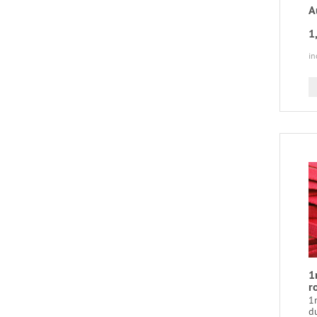
A
1
in
1
r
1
du