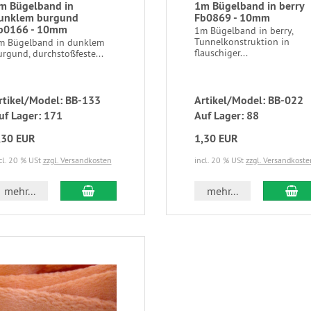
m Bügelband in
1m Bügelband in berry
unklem burgund
Fb0869 - 10mm
b0166 - 10mm
1m Bügelband in berry,
Tunnelkonstruktion in
m Bügelband in dunklem
flauschiger...
rgund, durchstoßfeste...
rtikel/Model: BB-133
Artikel/Model: BB-022
uf Lager: 171
Auf Lager: 88
,30 EUR
1,30 EUR
cl. 20 % USt
zzgl. Versandkosten
incl. 20 % USt
zzgl. Versandkoste
mehr...
mehr...