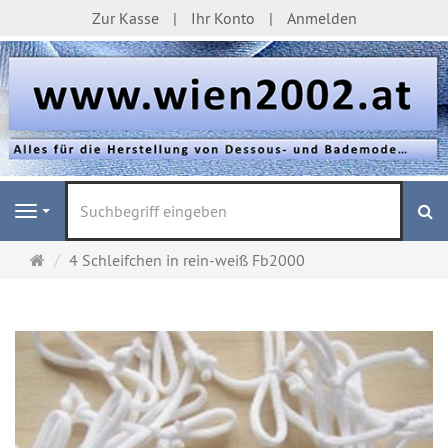
Zur Kasse
Ihr Konto
Anmelden
S
Navigation
Startseite
4 Schleifchen in rein-weiß Fb2000