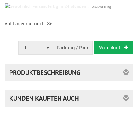
Gewöhnlich
Gewicht 0 kg
versandfertig
in
24
Auf Lager nur noch: 86
Stunden
1
Packung / Pack
Warenkorb
PRODUKTBESCHREIBUNG
KUNDEN KAUFTEN AUCH