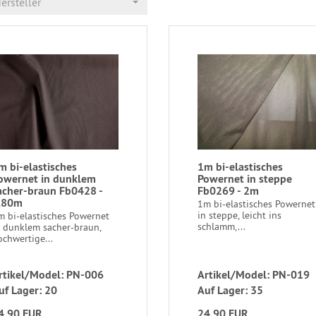
ersteller
m bi-elastisches
1m bi-elastisches
owernet in dunklem
Powernet in steppe
acher-braun Fb0428 -
Fb0269 - 2m
,80m
1m bi-elastisches Powernet
in steppe, leicht ins
m bi-elastisches Powernet
schlamm,...
n dunklem sacher-braun,
chwertige...
rtikel/Model: PN-006
Artikel/Model: PN-019
uf Lager: 20
Auf Lager: 35
4,90 EUR
24,90 EUR