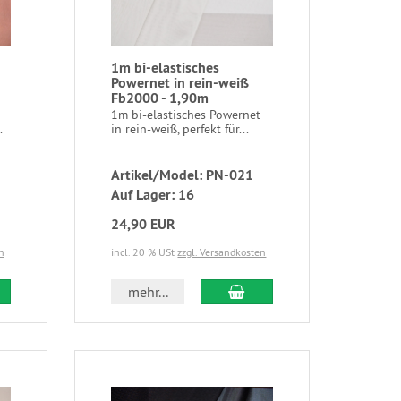
1m bi-elastisches
Powernet in rein-weiß
Fb2000 - 1,90m
1m bi-elastisches Powernet
.
in rein-weiß, perfekt für...
Artikel/Model: PN-021
Auf Lager: 16
24,90 EUR
n
incl. 20 % USt
zzgl. Versandkosten
mehr...