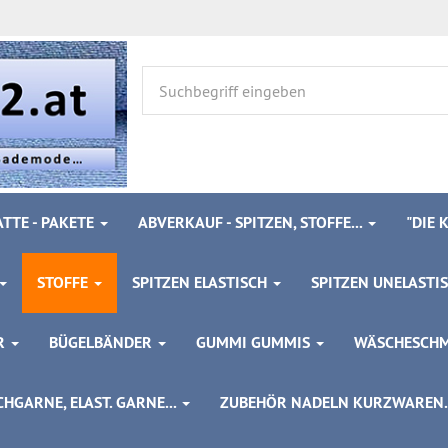
TTE - PAKETE
ABVERKAUF - SPITZEN, STOFFE...
"DIE
STOFFE
SPITZEN ELASTISCH
SPITZEN UNELASTI
ÖR
BÜGELBÄNDER
GUMMI GUMMIS
WÄSCHESCH
HGARNE, ELAST. GARNE...
ZUBEHÖR NADELN KURZWAREN..