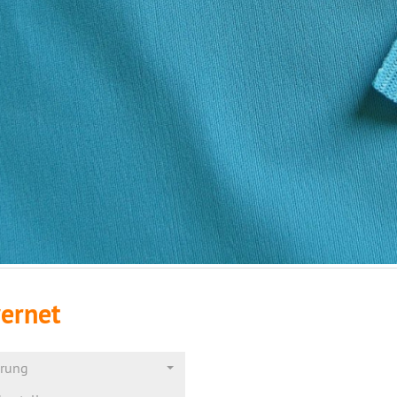
ernet
erung