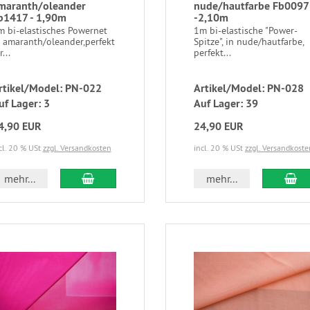
maranth/oleander
nude/hautfarbe Fb0097
b1417 - 1,90m
-2,10m
m bi-elastisches Powernet
1m bi-elastische "Power-
n amaranth/oleander,perfekt
Spitze", in nude/hautfarbe,
r...
perfekt...
rtikel/Model: PN-022
Artikel/Model: PN-028
uf Lager: 3
Auf Lager: 39
4,90 EUR
24,90 EUR
cl. 20 % USt
zzgl. Versandkosten
incl. 20 % USt
zzgl. Versandkoste
mehr...
mehr...