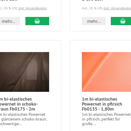
cl. 20 % USt
zzgl. Versandkosten
incl. 20 % USt
zzgl. Versandkoste
mehr...
mehr...
m bi-elastisches
1m bi-elastisches
owernet in schoko-
Powernet in pfirsich
raun Fb0175 - 2m
Fb0135 - 1,80m
m bi-elastisches Powernet
1m bi-elastisches Powernet
n glänzenem schoko-braun,
in pfirsich, perfekt für
chwertige...
große...