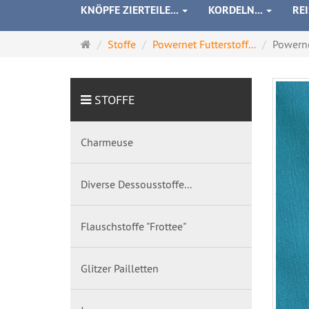
KNÖPFE ZIERTEILE...
KORDELN...
RE
Startseite
Stoffe
Powernet Futterstoff...
Powern
STOFFE
Charmeuse
Diverse Dessousstoffe...
Flauschstoffe "Frottee"
Glitzer Pailletten