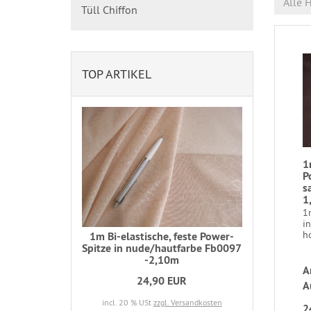
Alle H
Tüll Chiffon
TOP ARTIKEL
1
P
s
1
1
i
ho
1m Bi-elastische, feste Power-
Spitze in nude/hautfarbe Fb0097
-2,10m
A
24,90 EUR
A
incl. 20 % USt
zzgl. Versandkosten
2