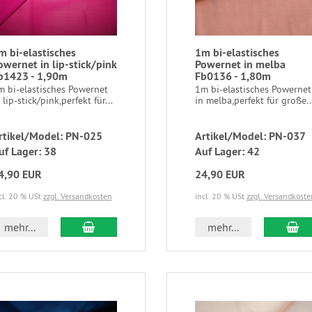
m bi-elastisches
1m bi-elastisches
owernet in lip-stick/pink
Powernet in melba
b1423 - 1,90m
Fb0136 - 1,80m
m bi-elastisches Powernet
1m bi-elastisches Powernet
 lip-stick/pink,perfekt für...
in melba,perfekt für große..
rtikel/Model: PN-025
Artikel/Model: PN-037
uf Lager: 38
Auf Lager: 42
4,90 EUR
24,90 EUR
cl. 20 % USt
zzgl. Versandkosten
incl. 20 % USt
zzgl. Versandkoste
mehr...
mehr...