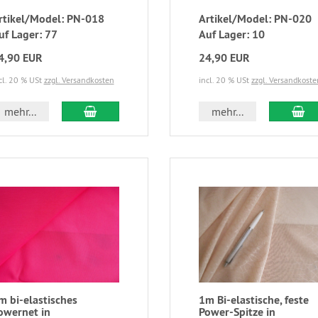
rtikel/Model: PN-018
Artikel/Model: PN-020
uf Lager: 77
Auf Lager: 10
4,90 EUR
24,90 EUR
cl. 20 % USt
zzgl. Versandkosten
incl. 20 % USt
zzgl. Versandkoste
mehr...
mehr...
m bi-elastisches
1m Bi-elastische, feste
owernet in
Power-Spitze in