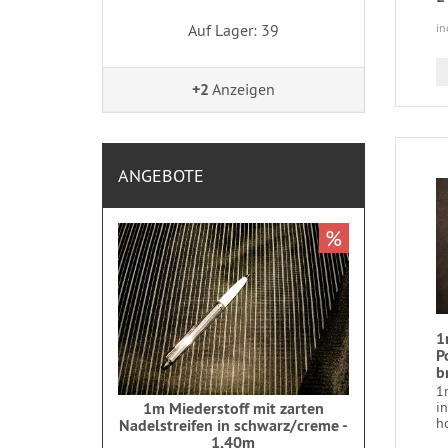
Auf Lager: 39
in
+2
Anzeigen
ANGEBOTE
%
1
P
b
1
i
1m Miederstoff mit zarten
ho
Nadelstreifen in schwarz/creme -
1,40m