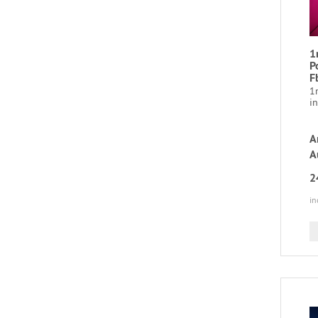
1
P
F
1
in
A
A
2
in