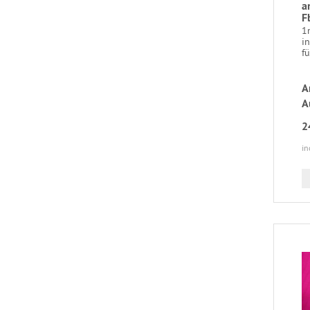
a
F
1
i
fü
A
A
2
in