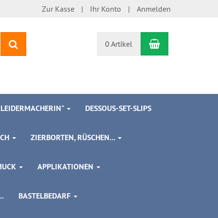
Zur Kasse
Ihr Konto
Anmelden
Warenkorb
Suchen
0 Artikel
 KLEIDERMACHERIN"
DESSOUS-SET-SLIPS
SCH
ZIERBORTEN, RÜSCHEN...
MUCK
APPLIKATIONEN
.
BASTELBEDARF