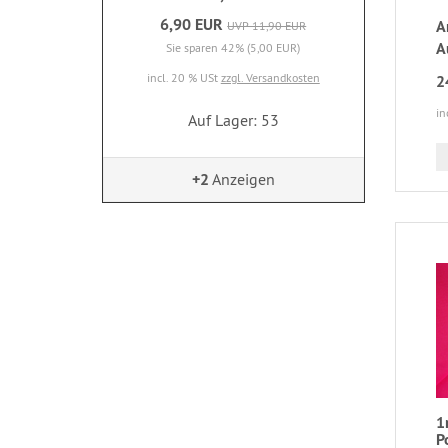
6,90 EUR
A
UVP 11,90 EUR
A
Sie sparen 42% (5,00 EUR)
incl. 20 % USt
zzgl. Versandkosten
2
in
Auf Lager: 53
+2
Anzeigen
1
P