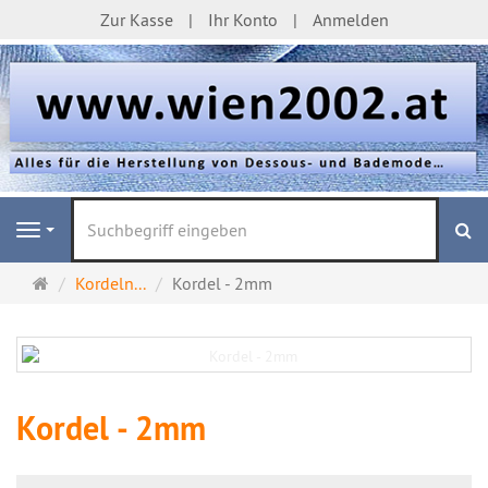
Zur Kasse
Ihr Konto
Anmelden
S
Navigation
Startseite
Kordeln...
Kordel - 2mm
Kordel - 2mm