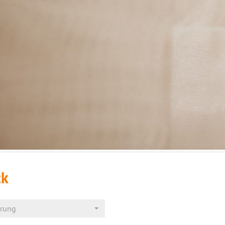
ck
erung