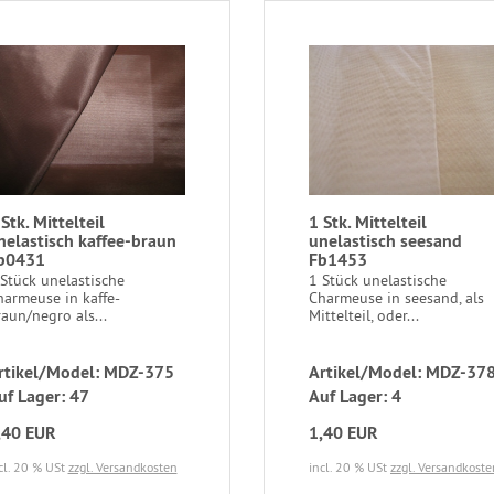
 Stk. Mittelteil
1 Stk. Mittelteil
nelastisch kaffee-braun
unelastisch seesand
b0431
Fb1453
Stück unelastische
1 Stück unelastische
harmeuse in kaffe-
Charmeuse in seesand, als
aun/negro als...
Mittelteil, oder...
rtikel/Model: MDZ-375
Artikel/Model: MDZ-37
uf Lager: 47
Auf Lager: 4
,40 EUR
1,40 EUR
cl. 20 % USt
zzgl. Versandkosten
incl. 20 % USt
zzgl. Versandkoste