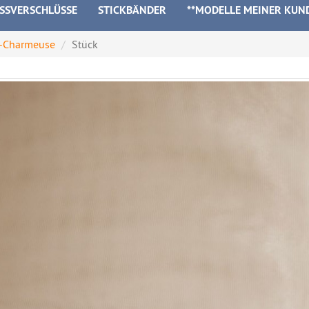
ISSVERSCHLÜSSE
STICKBÄNDER
**MODELLE MEINER KUN
il-Charmeuse
Stück