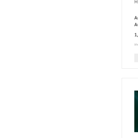
Mi
A
A
1
in