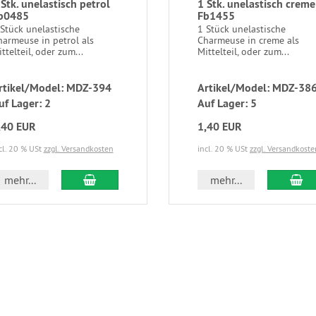
 Stk. unelastisch petrol
1 Stk. unelastisch creme
b0485
Fb1455
Stück unelastische
1 Stück unelastische
harmeuse in petrol als
Charmeuse in creme als
ttelteil, oder zum...
Mittelteil, oder zum...
rtikel/Model: MDZ-394
Artikel/Model: MDZ-38
uf Lager: 2
Auf Lager: 5
,40 EUR
1,40 EUR
cl. 20 % USt
zzgl. Versandkosten
incl. 20 % USt
zzgl. Versandkoste
mehr...
mehr...