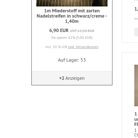
1
1m Miederstoff mit zarten
Nadelstreifen in schwarz/creme -
in
1,40m
6,90 EUR
UVP 11,90 EUR
Sie sparen 42% (5,00 EUR)
incl. 20 % USt
zzgl. Versandkosten
Auf Lager: 53
+2
Anzeigen
1
u
F
1 
Ch