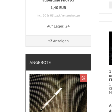
aubergine Fb0793
1,40 EUR
incl. 20 % USt
zzgl. Versandkosten
Auf Lager: 24
+2
Anzeigen
ANGEBOTE
1
u
%
F
1 
C
Mi
A
A