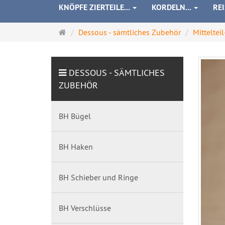
KNÖPFE ZIERTEILE...
KORDELN...
RE
Startseite
Dessous - sämtliches Zubehör
Mittelte
DESSOUS - SÄMTLICHES
ZUBEHÖR
BH Bügel
BH Haken
BH Schieber und Ringe
BH Verschlüsse