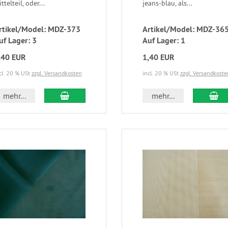
ttelteil, oder...
jeans-blau, als...
rtikel/Model: MDZ-373
Artikel/Model: MDZ-36
uf Lager: 3
Auf Lager: 1
,40 EUR
1,40 EUR
cl. 20 % USt
zzgl. Versandkosten
incl. 20 % USt
zzgl. Versandkoste
mehr...
mehr...