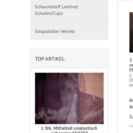
Schaumstoff Laminat
Schalen/Cups
Strapshalter Velvets
TOP ARTIKEL
1
u
F
1 
C
br
A
A
1
in
1 Stk. Mittelteil unelastisch