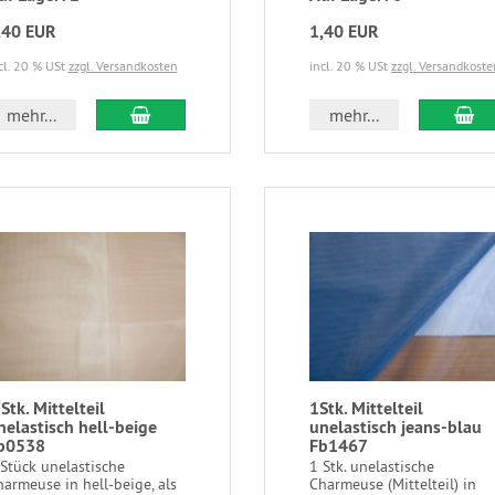
,40 EUR
1,40 EUR
cl. 20 % USt
zzgl. Versandkosten
incl. 20 % USt
zzgl. Versandkoste
mehr...
mehr...
 Stk. Mittelteil
1Stk. Mittelteil
nelastisch hell-beige
unelastisch jeans-blau
b0538
Fb1467
Stück unelastische
1 Stk. unelastische
armeuse in hell-beige, als
Charmeuse (Mittelteil) in