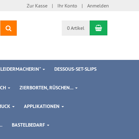
Zur Kasse
Ihr Konto
Anmelden
Warenkorb
Suchen
0 Artikel
 KLEIDERMACHERIN"
DESSOUS-SET-SLIPS
SCH
ZIERBORTEN, RÜSCHEN...
MUCK
APPLIKATIONEN
.
BASTELBEDARF