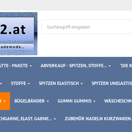
TTE - PAKETE
ABVERKAUF - SPITZEN, STOFFE...
"DIE
STOFFE
SPITZEN ELASTISCH
SPITZEN UNELASTI
ÖR
BÜGELBÄNDER
GUMMI GUMMIS
WÄSCHESCH
HGARNE, ELAST. GARNE...
ZUBEHÖR NADELN KURZWAREN..