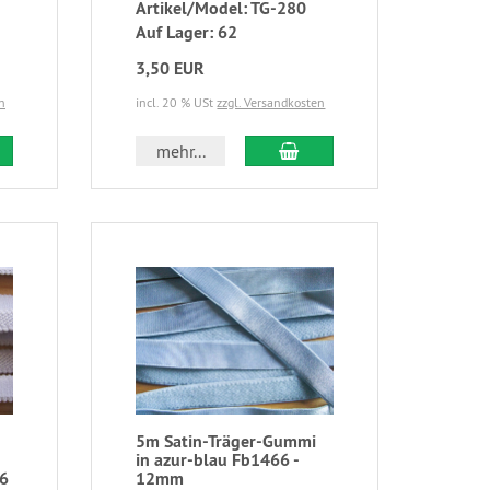
Artikel/Model: TG-280
Auf Lager: 62
3,50 EUR
n
incl. 20 % USt
zzgl. Versandkosten
mehr...
5m Satin-Träger-Gummi
in azur-blau Fb1466 -
66
12mm