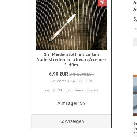
%
A
A
3
in
1m Miederstoff mit zarten
Nadelstreifen in schwarz/creme -
1,40m
6,90 EUR
UVP 11,90 EUR
Sie sparen 42% (5,00 EUR)
incl. 20 % USt
zzgl. Versandkosten
Auf Lager: 53
+2
Anzeigen
5
i
1