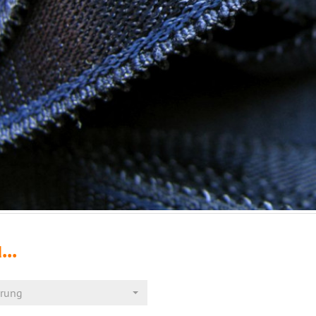
...
erung