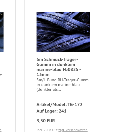
5m Schmuck-Träger-
Gummi in dunklem
marine-blau Fb0825 -
13mm
mi
5m/1 Bund BH-Träger-Gummi
in dunklem marine-blau
(dünkler als...
Artikel/Model: TG-172
Auf Lager: 241
3,30 EUR
n
incl. 20 % USt
zzgl. Versandkosten