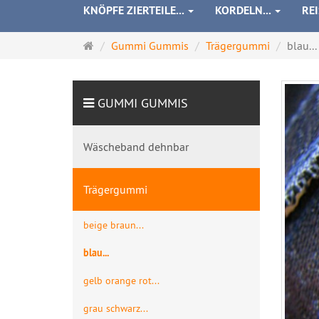
KNÖPFE ZIERTEILE...
KORDELN...
RE
Startseite
Gummi Gummis
Trägergummi
blau...
GUMMI GUMMIS
Wäscheband dehnbar
Trägergummi
beige braun...
blau...
gelb orange rot...
grau schwarz...