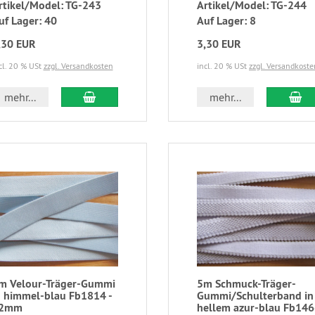
rtikel/Model: TG-243
Artikel/Model: TG-244
uf Lager: 40
Auf Lager: 8
,30 EUR
3,30 EUR
cl. 20 % USt
zzgl. Versandkosten
incl. 20 % USt
zzgl. Versandkoste
mehr...
mehr...
m Velour-Träger-Gummi
5m Schmuck-Träger-
n himmel-blau Fb1814 -
Gummi/Schulterband in
2mm
hellem azur-blau Fb14