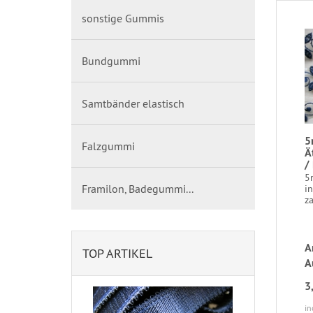
sonstige Gummis
Bundgummi
Samtbänder elastisch
5
Falzgummi
Ä
/
5
Framilon, Badegummi...
in
za
A
TOP ARTIKEL
A
3
in