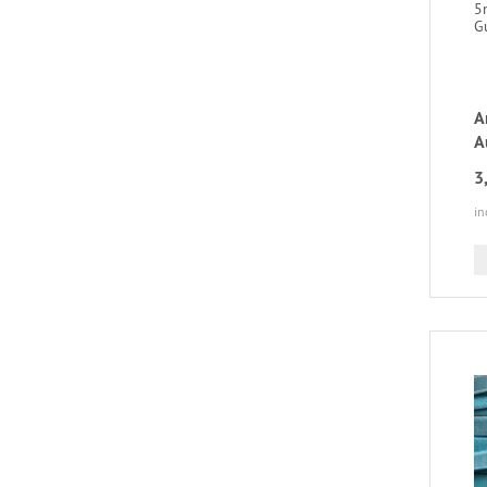
5
G
A
A
3
in