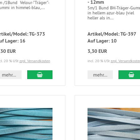
- 12mm
m /1Bund Velour-"Träger"-
ummi in himmel-blau,...
5m/1 Bund BH-Träger-Gum
in hellem azur-blau (viel
heller als in...
rtikel/Model: TG-373
Artikel/Model: TG-397
uf Lager: 16
Auf Lager: 10
,30 EUR
3,30 EUR
cl. 20 % USt
zzgl. Versandkosten
incl. 20 % USt
zzgl. Versandkoste
mehr...
mehr...