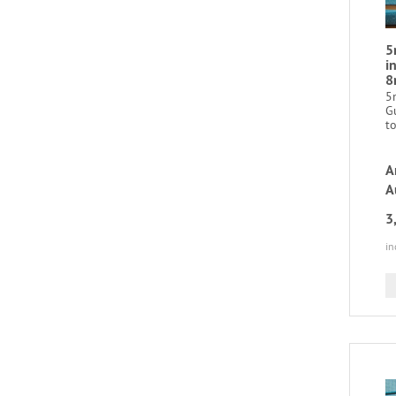
5
i
8
5
Gu
to
A
A
3
in