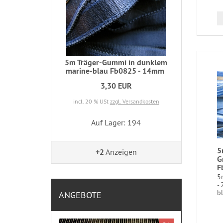
5m Träger-Gummi in dunklem
marine-blau Fb0825 - 14mm
3,30 EUR
incl. 20 % USt
zzgl. Versandkosten
Auf Lager: 194
5
+2
Anzeigen
G
F
5
-
bl
ANGEBOTE