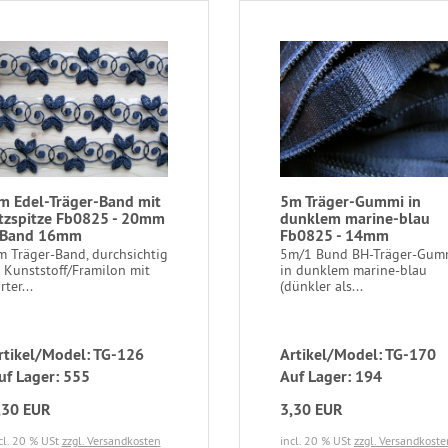
m Edel-Träger-Band mit
5m Träger-Gummi in
tzspitze Fb0825 - 20mm
dunklem marine-blau
 Band 16mm
Fb0825 - 14mm
m Träger-Band, durchsichtig
5m/1 Bund BH-Träger-Gum
 Kunststoff/Framilon mit
in dunklem marine-blau
rter...
(dünkler als...
rtikel/Model: TG-126
Artikel/Model: TG-170
uf Lager: 555
Auf Lager: 194
,30 EUR
3,30 EUR
cl. 20 % USt
zzgl. Versandkosten
incl. 20 % USt
zzgl. Versandkoste