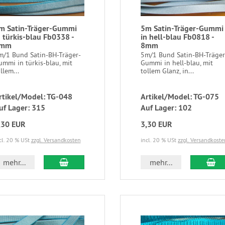
m Satin-Träger-Gummi
5m Satin-Träger-Gummi
n türkis-blau Fb0338 -
in hell-blau Fb0818 -
mm
8mm
m/1 Bund Satin-BH-Träger-
5m/1 Bund Satin-BH-Träger
mmi in türkis-blau, mit
Gummi in hell-blau, mit
llem...
tollem Glanz, in...
rtikel/Model: TG-048
Artikel/Model: TG-075
uf Lager: 315
Auf Lager: 102
,30 EUR
3,30 EUR
cl. 20 % USt
zzgl. Versandkosten
incl. 20 % USt
zzgl. Versandkoste
mehr...
mehr...