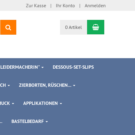
Zur Kasse
Ihr Konto
Anmelden
Warenkorb
Suchen
0 Artikel
 KLEIDERMACHERIN"
DESSOUS-SET-SLIPS
SCH
ZIERBORTEN, RÜSCHEN...
MUCK
APPLIKATIONEN
.
BASTELBEDARF