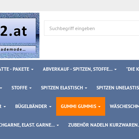
TTE - PAKETE
ABVERKAUF - SPITZEN, STOFFE...
"DIE
STOFFE
SPITZEN ELASTISCH
SPITZEN UNELASTI
ÖR
BÜGELBÄNDER
GUMMI GUMMIS
WÄSCHESCH
HGARNE, ELAST. GARNE...
ZUBEHÖR NADELN KURZWAREN..