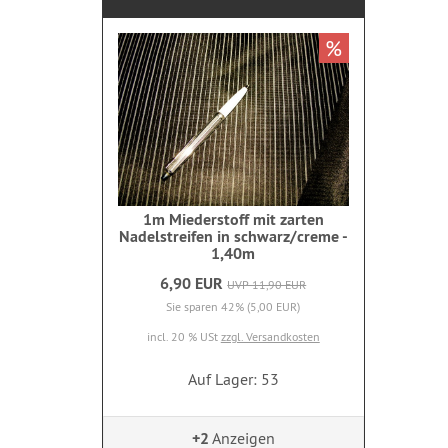
%
1m Miederstoff mit zarten
Nadelstreifen in schwarz/creme -
1,40m
6,90 EUR
UVP 11,90 EUR
Sie sparen 42% (5,00 EUR)
incl. 20 % USt
zzgl. Versandkosten
Auf Lager: 53
+2
Anzeigen