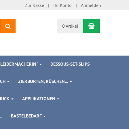
Zur Kasse
Ihr Konto
Anmelden
Warenkorb
Suchen
0 Artikel
 KLEIDERMACHERIN"
DESSOUS-SET-SLIPS
SCH
ZIERBORTEN, RÜSCHEN...
MUCK
APPLIKATIONEN
.
BASTELBEDARF