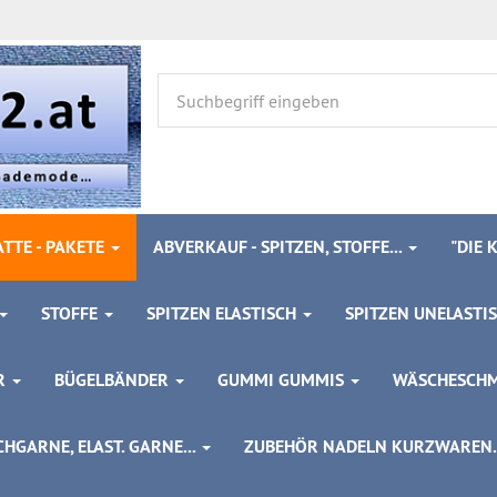
TTE - PAKETE
ABVERKAUF - SPITZEN, STOFFE...
"DIE
STOFFE
SPITZEN ELASTISCH
SPITZEN UNELASTI
ÖR
BÜGELBÄNDER
GUMMI GUMMIS
WÄSCHESCH
HGARNE, ELAST. GARNE...
ZUBEHÖR NADELN KURZWAREN..