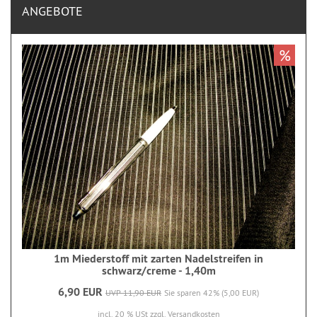
ANGEBOTE
%
1m Miederstoff mit zarten Nadelstreifen in
schwarz/creme - 1,40m
6,90 EUR
UVP 11,90 EUR
Sie sparen 42% (5,00 EUR)
incl. 20 % USt
zzgl. Versandkosten