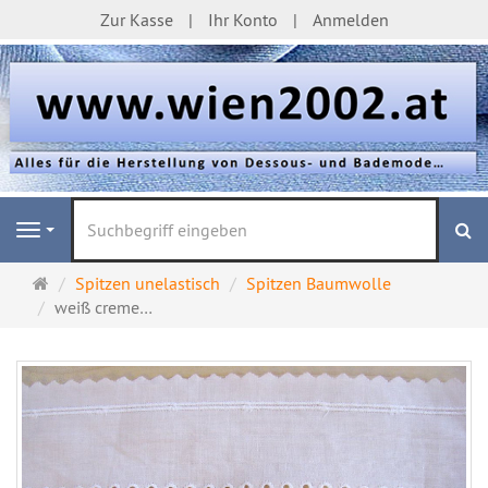
Zur Kasse
Ihr Konto
Anmelden
S
Navigation
Startseite
Spitzen unelastisch
Spitzen Baumwolle
weiß creme…