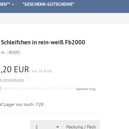
DEN**
*GESCHENK-GUTSCHEINE*
 Schleifchen in rein-weiß Fb2000
.Nr.:
M-275
1,20 EUR
incl. 20 % USt
gl. Versandkosten
Gewöhnlich
Gewicht 0 kg
versandfertig
in
24
uf Lager nur noch: 720
Stunden
1
Packung / Pack