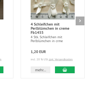
4 Schleifchen mit
6m 
Perlblümchen in creme
grü
Fb1455
6m /
Einf
4 Stk. Schleifchen mit
grün
Perlblümchen in crme
mint,
1,20 EUR
3,3
en
incl. 20 % USt
zzgl. Versandkosten
incl.
 den Warenkorb
In den Warenkorb
mehr...
m