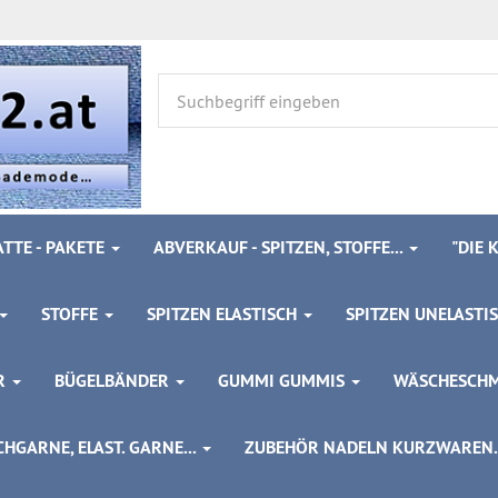
TTE - PAKETE
ABVERKAUF - SPITZEN, STOFFE...
"DIE
STOFFE
SPITZEN ELASTISCH
SPITZEN UNELASTI
ÖR
BÜGELBÄNDER
GUMMI GUMMIS
WÄSCHESCH
HGARNE, ELAST. GARNE...
ZUBEHÖR NADELN KURZWAREN..