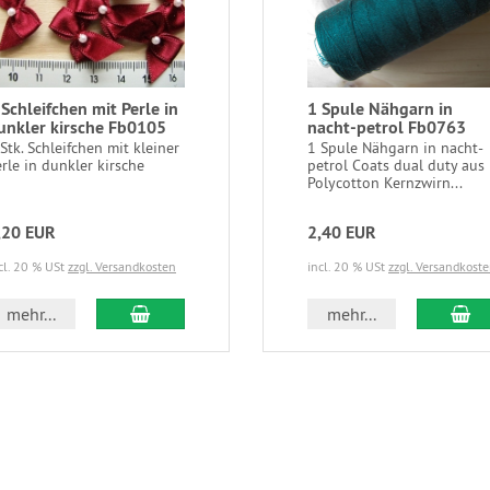
 Schleifchen mit Perle in
1 Spule Nähgarn in
unkler kirsche Fb0105
nacht-petrol Fb0763
Stk. Schleifchen mit kleiner
1 Spule Nähgarn in nacht-
rle in dunkler kirsche
petrol Coats dual duty aus
Polycotton Kernzwirn...
,20 EUR
2,40 EUR
cl. 20 % USt
zzgl. Versandkosten
incl. 20 % USt
zzgl. Versandkost
In den Warenkorb
In
mehr...
mehr...