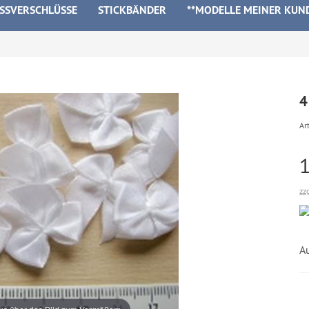
ISSVERSCHLÜSSE
STICKBÄNDER
**MODELLE MEINER KUN
4
Art
zz
A