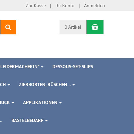
Zur Kasse
Ihr Konto
Anmelden
Warenkorb
Suchen
0 Artikel
 KLEIDERMACHERIN"
DESSOUS-SET-SLIPS
SCH
ZIERBORTEN, RÜSCHEN...
MUCK
APPLIKATIONEN
.
BASTELBEDARF