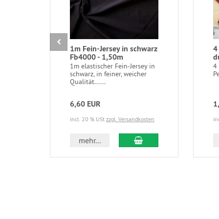
1m Fein-Jersey in schwarz
4
Fb4000 - 1,50m
d
1m elastischer Fein-Jersey in
4 
schwarz, in feiner, weicher
Pe
Qualität......
6,60 EUR
1
incl. 20 % USt
zzgl. Versandkosten
in
In den Warenkorb
mehr...