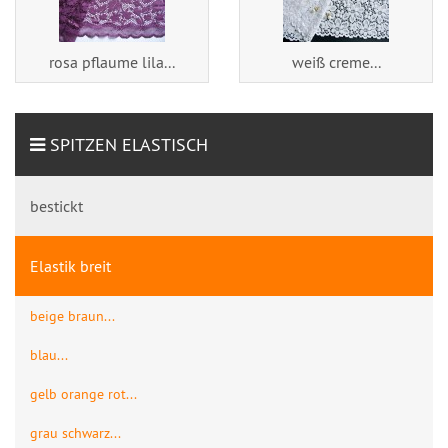
rosa pflaume lila...
weiß creme...
SPITZEN ELASTISCH
bestickt
Elastik breit
beige braun...
blau...
gelb orange rot...
grau schwarz...