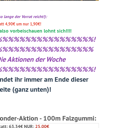
.so lange der Vorrat reicht!):
att 4,90€ um nur 1,90€!
..also vorbeischauen lohnt sich!!!!
%%%%%%%%%%%%%%%%%!
%%%%%%%%%%%%%%%%%
ie Aktionen der Woche
%%%%%%%%%%%%%%%%%!
indet ihr immer am Ende dieser
eite (ganz unten)!
onder-Aktion - 100m Falzgummi:
tatt: 63,34€ NUR:
25,00€