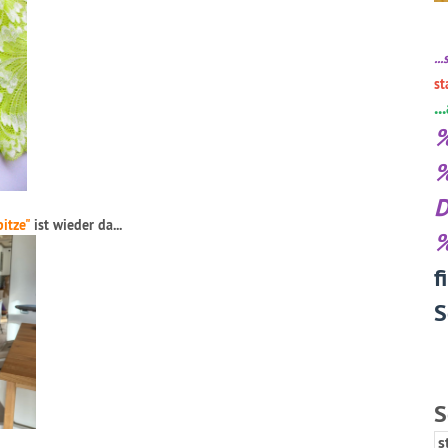
..
st
.
D
itze"
ist wieder da...
f
S
S
s