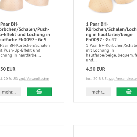
 Paar BH-
1 Paar BH-
örbchen/Schalen/Push-
Körbchen/Schalen/Loc
p-Effekt und Lochung in
ng in hautfarbe/beige
autfarbe Fb0097 - Gr.S
Fb0097 - Gr.42
 Paar BH-Körbchen/Schalen
1 Paar BH-Körbchen/Schal
it Push-Up-Effekt und
mit Lochung in
ochung in hautfarbe,...
hautfarbe/beige, bequem, f
und...
,50 EUR
4,50 EUR
cl. 20 % USt
zzgl. Versandkosten
incl. 20 % USt
zzgl. Versandkost
In den Warenkorb
In
mehr...
mehr...