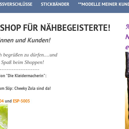
ISSVERSCHLÜSSE
STICKBÄNDER
**MODELLE MEINER KUN
SHOP FÜR NÄHBEGEISTERTE!
N
innen und Kunden!
e
h begrüßen zu dürfen....und
l Spaß beim Shoppen!
-----------------------
tion "Die Kleidermacherin":
um Slip: Cheeky Zola
sind da!
04
und
ESP-5005