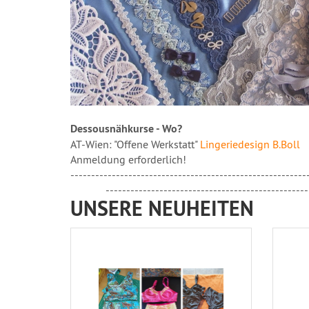
Dessousnähkurse - Wo?
AT-Wien: "Offene Werkstatt"
Lingeriedesign B.Boll
Anmeldung erforderlich!
---------------------------------------------------------
-------------------------------------------------
UNSERE NEUHEITEN