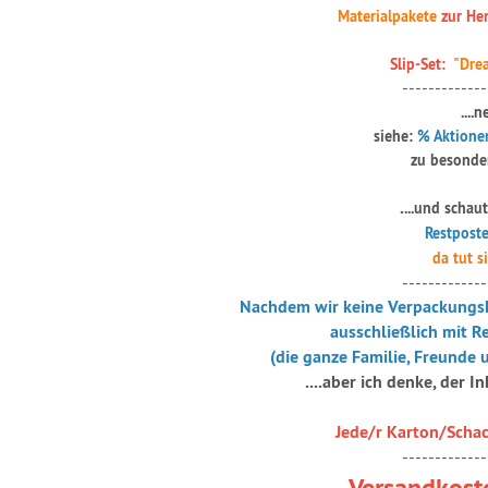
Materialpakete
zur Her
Slip-Set:
"Drea
-------------
....
siehe:
% Aktionen
zu besonder
.
...und schau
Restposten
da tut s
-------------
Nachdem wir keine Verpackungsk
ausschließlich mit R
(die ganze Familie, Freunde
....aber ich denke, der In
Jede/r Karton/Schac
-------------
Versandkost