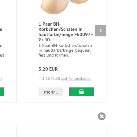
1 Paar BH-
1 P
hu
Körbchen/Schalen in
Kör
hautfarbe/beige Fb0097 -
hau
Gr.40
Gr.
en
1 Paar BH-Körbchen/Schalen
1 Pa
in hautfarbe/beige, bequem,
in h
est
fest und formen...
fest
3,20 EUR
3,2
en
incl. 20 % USt
zzgl. Versandkosten
incl.
 den Warenkorb
In den Warenkorb
mehr...
m