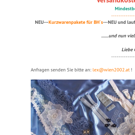
Mindestbe
-------------
NEU
---
Kurzwarenpakete für BH´s
---
NEU
und la
......und nun vie
Liebe 
-------------
Anfragen senden Sie bitte an:
lex@wien2002.at
!