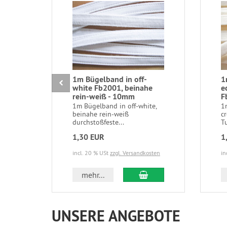
1m Bügelband in off-
1
white Fb2001, beinahe
e
rein-weiß - 10mm
F
1m Bügelband in off-white,
1
beinahe rein-weiß
c
durchstoßfeste...
T
1,30 EUR
1
incl. 20 % USt
zzgl. Versandkosten
in
In den Warenkorb
mehr...
UNSERE ANGEBOTE