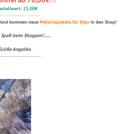
stellwert: 25,00€
-----
------------------
ufend kommen neue
Materialpakete für Slips
in den Shop!
l Spaß beim Shoppen!......
Grüße Angelika
-----------------------