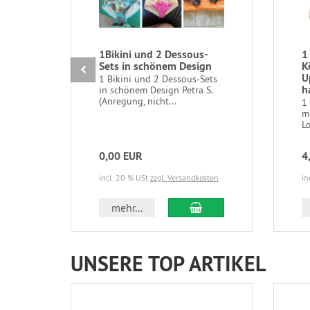
1Bikini und 2 Dessous-
1
Sets in schönem Design
K
U
1 Bikini und 2 Dessous-Sets
h
in schönem Design Petra S.
(Anregung, nicht...
1
m
L
0,00 EUR
4
incl. 20 % USt
zzgl. Versandkosten
in
In den Warenkorb
mehr...
UNSERE TOP ARTIKEL