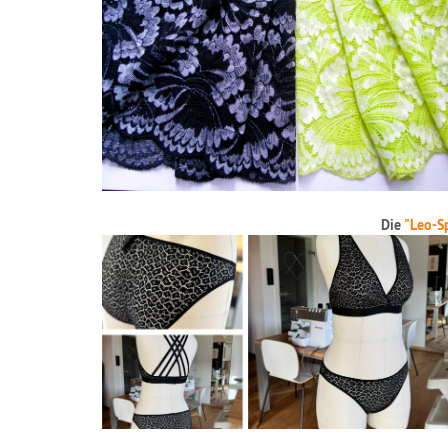
Die
"Leo-Sp