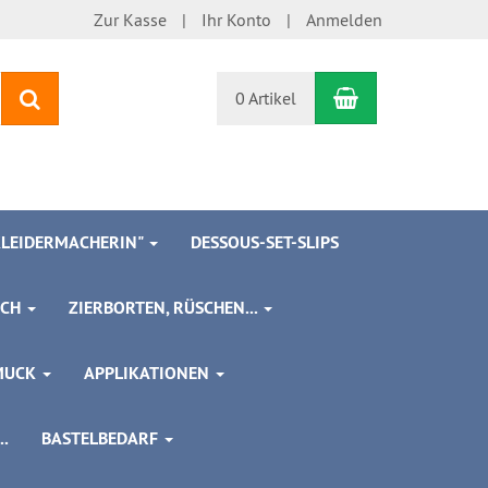
Zur Kasse
Ihr Konto
Anmelden
Warenkorb
Suchen
0 Artikel
 KLEIDERMACHERIN"
DESSOUS-SET-SLIPS
SCH
ZIERBORTEN, RÜSCHEN...
MUCK
APPLIKATIONEN
.
BASTELBEDARF