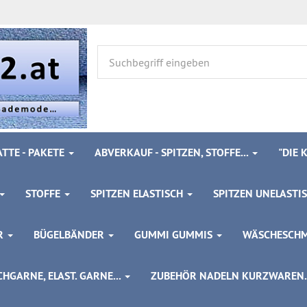
TTE - PAKETE
ABVERKAUF - SPITZEN, STOFFE...
"DIE
STOFFE
SPITZEN ELASTISCH
SPITZEN UNELASTI
ÖR
BÜGELBÄNDER
GUMMI GUMMIS
WÄSCHESCH
HGARNE, ELAST. GARNE...
ZUBEHÖR NADELN KURZWAREN..