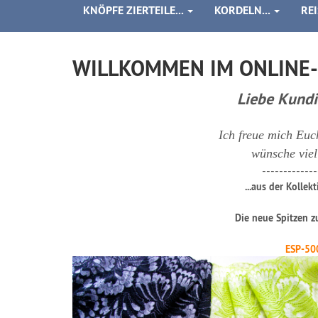
KNÖPFE ZIERTEILE...
KORDELN...
RE
WILLKOMMEN IM ONLINE-
Liebe Kund
Ich freue mich Euc
wünsche vie
-------------
...aus der Kollek
Die neue Spitzen z
ESP-50