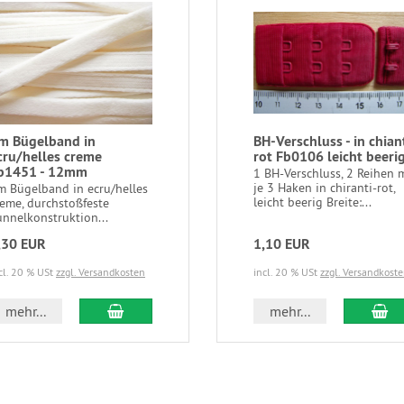
m Bügelband in
BH-Verschluss - in chian
cru/helles creme
rot Fb0106 leicht beeri
b1451 - 12mm
1 BH-Verschluss, 2 Reihen 
je 3 Haken in chiranti-rot,
m Bügelband in ecru/helles
leicht beerig Breite:...
reme, durchstoßfeste
unnelkonstruktion...
,30 EUR
1,10 EUR
cl. 20 % USt
zzgl. Versandkosten
incl. 20 % USt
zzgl. Versandkost
In den Warenkorb
In
mehr...
mehr...