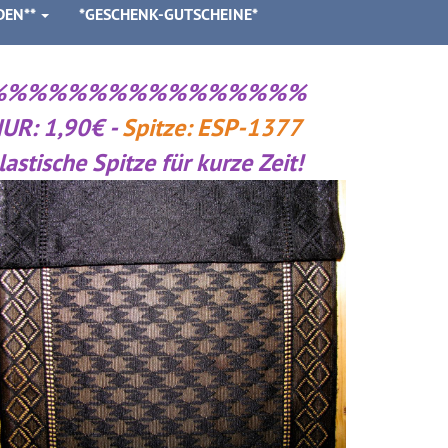
DEN**
*GESCHENK-GUTSCHEINE*
%%%%%%%%%%%%%%%%
UR: 1,90€ -
Spitze: ESP-1377
lastische Spitze für kurze Zeit!