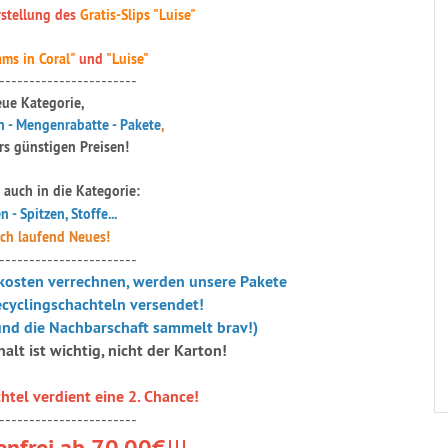
stellung des
Gratis-Slips "Luise"
ms in Coral"
und
"Luise"
-----------------------
neue Kategorie,
 - Mengenrabatte - Pakete
,
s günstigen Preisen!
t auch in die Kategorie:
 - Spitzen, Stoffe...
ich laufend Neues!
-----------------------
osten verrechnen, werden unsere Pakete
ecyclingschachteln versendet!
 und die Nachbarschaft sammelt brav!)
halt ist wichtig, nicht der Karton!
htel verdient eine 2. Chance!
-----------------------
enfrei ab 70,00€
!!!