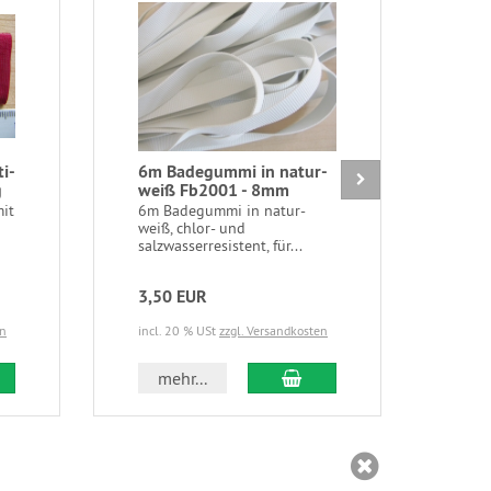
ti-
6m Badegummi in natur-
2m e
g
weiß Fb2001 - 8mm
bab
mit
6m Badegummi in natur-
2m e
weiß, chlor- und
rosa
salzwasserresistent, für...
edle.
3,50 EUR
2,9
en
incl. 20 % USt
zzgl. Versandkosten
incl.
 den Warenkorb
In den Warenkorb
mehr...
m