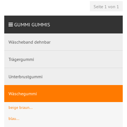
Seite 1 von 1
GUMMI GUMMIS
Wäscheband dehnbar
Trägergummi
Unterbrustgummi
Wäschegummi
beige braun...
blau...