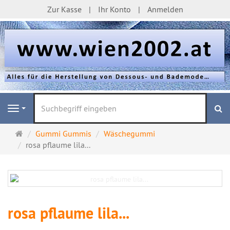
Zur Kasse
Ihr Konto
Anmelden
S
Navigation
Startseite
Gummi Gummis
Wäschegummi
rosa pflaume lila...
rosa pflaume lila...