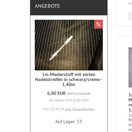
in
ANGEBOTE
%
1m Miederstoff mit zarten
Nadelstreifen in schwarz/creme -
1,40m
6,90 EUR
UVP 11,90 EUR
1
M
Sie sparen 42% (5,00 EUR)
r
1
incl. 20 % USt
zzgl. Versandkosten
1
M
Auf Lager: 53
st
we