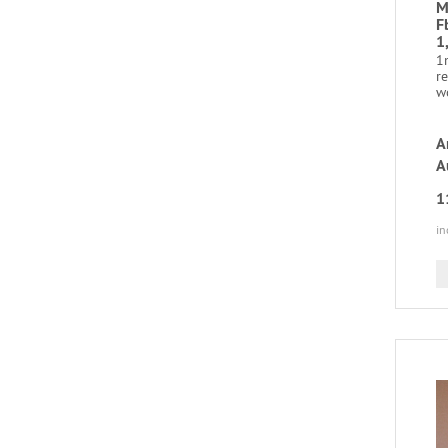
M
F
1
1m
re
wo
A
A
1
in