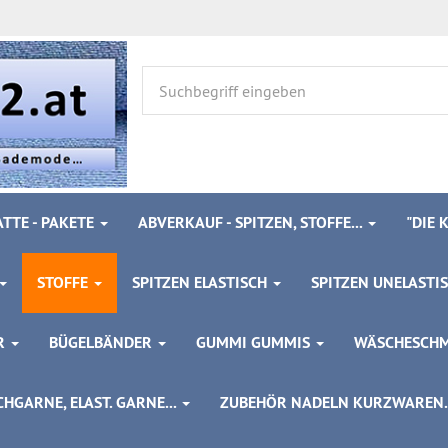
TTE - PAKETE
ABVERKAUF - SPITZEN, STOFFE...
"DIE
STOFFE
SPITZEN ELASTISCH
SPITZEN UNELASTI
ÖR
BÜGELBÄNDER
GUMMI GUMMIS
WÄSCHESCH
HGARNE, ELAST. GARNE...
ZUBEHÖR NADELN KURZWAREN..