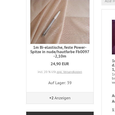
Alle H
1m Bi-elastische, feste Power-
Spitze in nude/hautfarbe Fb0097
-2,10m
1
24,90 EUR
d
1
incl. 20 % USt
zzgl. Versandkosten
1m
b
Auf Lager: 39
wo
A
+2
Anzeigen
A
1