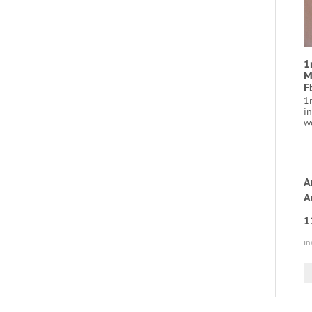
1
M
F
1
in
wo
A
A
1
in