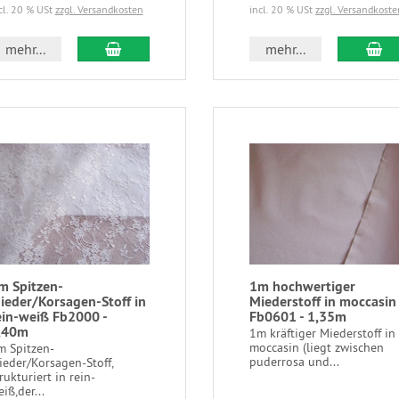
cl. 20 % USt
zzgl. Versandkosten
incl. 20 % USt
zzgl. Versandkoste
mehr...
mehr...
m Spitzen-
1m hochwertiger
ieder/Korsagen-Stoff in
Miederstoff in moccasin
ein-weiß Fb2000 -
Fb0601 - 1,35m
,40m
1m kräftiger Miederstoff in
moccasin (liegt zwischen
m Spitzen-
puderrosa und...
ieder/Korsagen-Stoff,
rukturiert in rein-
iß,der...