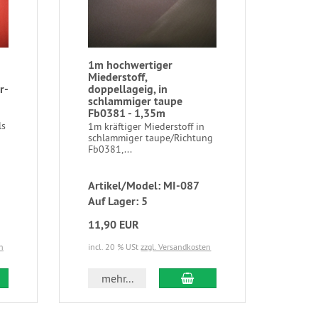
1m hochwertiger
Miederstoff,
r-
doppellageig, in
schlammiger taupe
Fb0381 - 1,35m
ls
1m kräftiger Miederstoff in
schlammiger taupe/Richtung
Fb0381,...
Artikel/Model: MI-087
Auf Lager: 5
11,90 EUR
n
incl. 20 % USt
zzgl. Versandkosten
mehr...