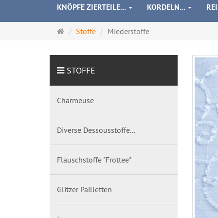
KNÖPFE ZIERTEILE...
KORDELN...
RE
Startseite
Stoffe
Miederstoffe
STOFFE
Charmeuse
Diverse Dessousstoffe...
Flauschstoffe "Frottee"
Glitzer Pailletten