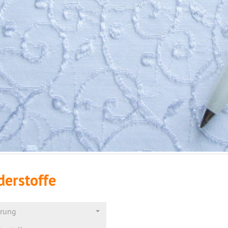
derstoffe
erung