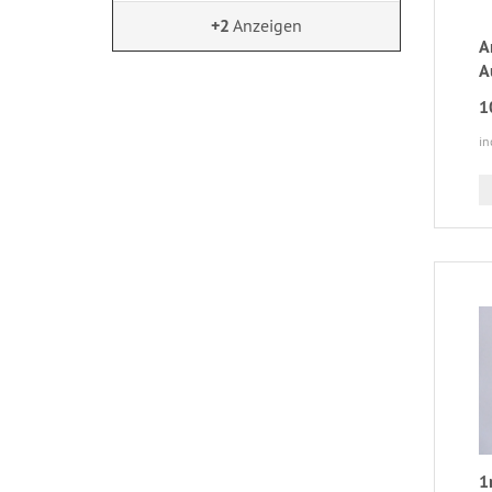
+2
Anzeigen
A
A
1
in
1