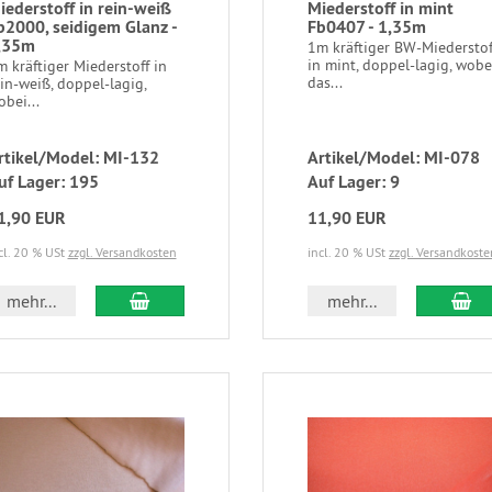
iederstoff in rein-weiß
Miederstoff in mint
b2000, seidigem Glanz -
Fb0407 - 1,35m
,35m
1m kräftiger BW-Miederstof
in mint, doppel-lagig, wobe
 kräftiger Miederstoff in
das...
in-weiß, doppel-lagig,
bei...
rtikel/Model: MI-132
Artikel/Model: MI-078
uf Lager: 195
Auf Lager: 9
1,90 EUR
11,90 EUR
cl. 20 % USt
zzgl. Versandkosten
incl. 20 % USt
zzgl. Versandkoste
mehr...
mehr...