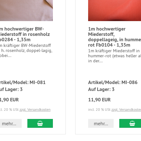
m hochwertiger BW-
1m hochwertiger
iederstoff in rosenholz
Miederstoff,
b0284 - 1,35m
doppellageig, in humme
rot Fb0104 - 1,35m
m kräftiger BW-Miederstoff
 h. rosenholz, doppel-lagig,
1m kräftiger Miederstoff in
bei...
hummer-rot (etwas heller a
in der...
rtikel/Model: MI-081
Artikel/Model: MI-086
uf Lager: 3
Auf Lager: 3
1,90 EUR
11,90 EUR
cl. 20 % USt
zzgl. Versandkosten
incl. 20 % USt
zzgl. Versandkoste
mehr...
mehr...