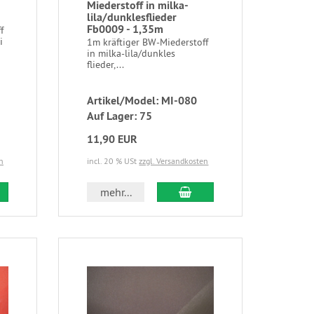
Miederstoff in milka-
lila/dunklesflieder
Fb0009 - 1,35m
f
i
1m kräftiger BW-Miederstoff
in milka-lila/dunkles
flieder,...
Artikel/Model: MI-080
Auf Lager: 75
11,90 EUR
n
incl. 20 % USt
zzgl. Versandkosten
mehr...