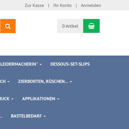
Zur Kasse
Ihr Konto
Anmelden
Warenkorb
Suchen
0 Artikel
 KLEIDERMACHERIN"
DESSOUS-SET-SLIPS
SCH
ZIERBORTEN, RÜSCHEN...
MUCK
APPLIKATIONEN
.
BASTELBEDARF