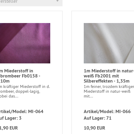
ersteller
m Miederstoff in
1m Miederstoff in natur
.brombeer Fb0158 -
weiß Fb2001 mit
,10m
Silbereffekten - 1,35m
 kräftiger Miederstoff in d.
1m feiner, trozdem kräftige
rombeer, doppel-lagig,
Miederstoff in natur-weiß
bei das...
mit...
rtikel/Model: MI-064
Artikel/Model: MI-066
uf Lager: 3
Auf Lager: 71
1,90 EUR
10,90 EUR