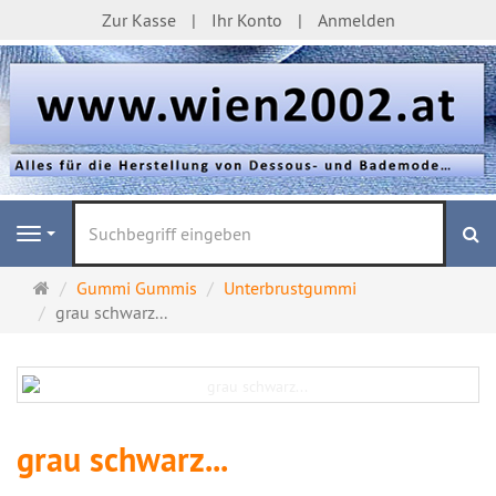
Zur Kasse
Ihr Konto
Anmelden
S
Navigation
Startseite
Gummi Gummis
Unterbrustgummi
grau schwarz...
grau schwarz...