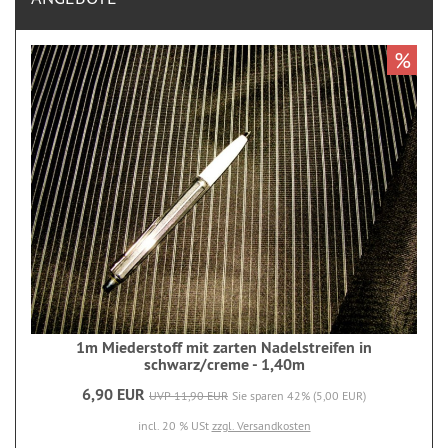
%
1m Miederstoff mit zarten Nadelstreifen in
schwarz/creme - 1,40m
6,90 EUR
UVP 11,90 EUR
Sie sparen 42% (5,00 EUR)
incl. 20 % USt
zzgl. Versandkosten