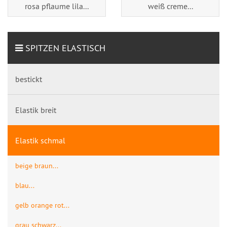
rosa pflaume lila...
weiß creme...
SPITZEN ELASTISCH
bestickt
Elastik breit
Elastik schmal
beige braun...
blau...
gelb orange rot...
grau schwarz...