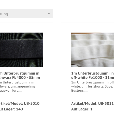
erung
m Unterbrustgummi in
1m Unterbrustgummi in
chwarz Fb4000 - 35mm
off-white Fb1000 - 31
m Unterbrustgummi in
1m Unterbrustgummi in off
chwarz, uni, angenehmer
white, uni, für Shorts, Slips,
agekomfort,...
Bustiers,...
rtikel/Model: UB-5010
Artikel/Model: UB-5011
uf Lager: 140
Auf Lager: 1