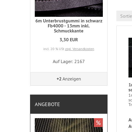
Sorti
6m Unterbrustgummi in schwarz
Fb4000 - 13mm inkl.
Schmuckkante
3,30 EUR
incl. 20 % USt
zzgl. Versandkosten
Auf Lager: 2167
+2
Anzeigen
1
s
1
s
ANGEBOTE
Tr
A
%
A