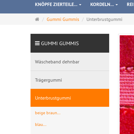
KNÖPFE ZIERTEILE...
KORDELN...
RE
Startseite
Gummi Gummis
Unterbrustgummi
GUMMI GUMMIS
Wäscheband dehnbar
Trägergummi
Unterbrustgummi
beige braun...
blau...