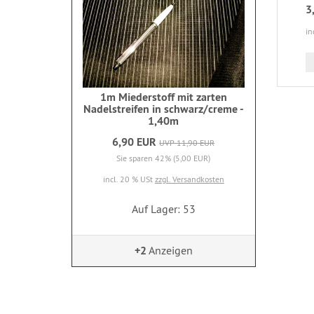
3
in
1m Miederstoff mit zarten
Nadelstreifen in schwarz/creme -
1,40m
6,90 EUR
UVP 11,90 EUR
Sie sparen 42% (5,00 EUR)
incl. 20 % USt
zzgl. Versandkosten
Auf Lager: 53
+2
Anzeigen