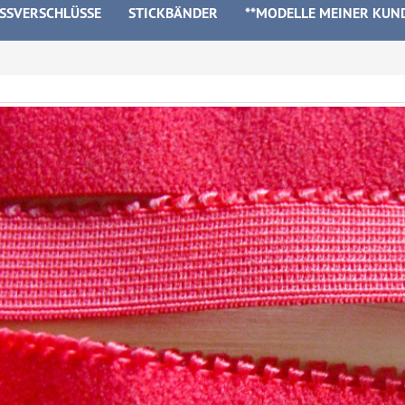
ISSVERSCHLÜSSE
STICKBÄNDER
**MODELLE MEINER KUN