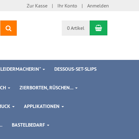
Zur Kasse
Ihr Konto
Anmelden
Warenkorb
Suchen
0 Artikel
 KLEIDERMACHERIN"
DESSOUS-SET-SLIPS
SCH
ZIERBORTEN, RÜSCHEN...
MUCK
APPLIKATIONEN
.
BASTELBEDARF