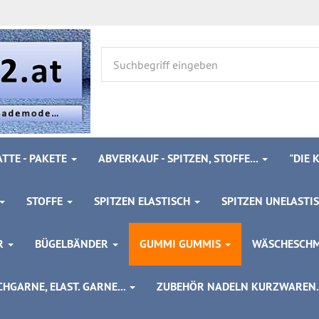
TTE - PAKETE
ABVERKAUF - SPITZEN, STOFFE...
"DIE
STOFFE
SPITZEN ELASTISCH
SPITZEN UNELASTI
ÖR
BÜGELBÄNDER
GUMMI GUMMIS
WÄSCHESCH
HGARNE, ELAST. GARNE...
ZUBEHÖR NADELN KURZWAREN..