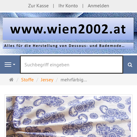
Zur Kasse
Ihr Konto
Anmelden
S
Navigation
Startseite
Stoffe
Jersey
mehrfärbig...