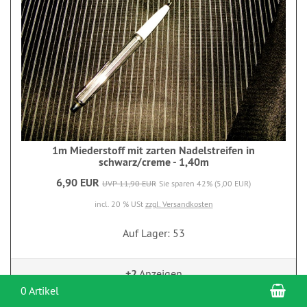
1m Miederstoff mit zarten Nadelstreifen in
schwarz/creme - 1,40m
6,90 EUR
UVP 11,90 EUR
Sie sparen 42% (5,00 EUR)
incl. 20 % USt
zzgl. Versandkosten
Auf Lager: 53
+2
Anzeigen
War
0 Artikel