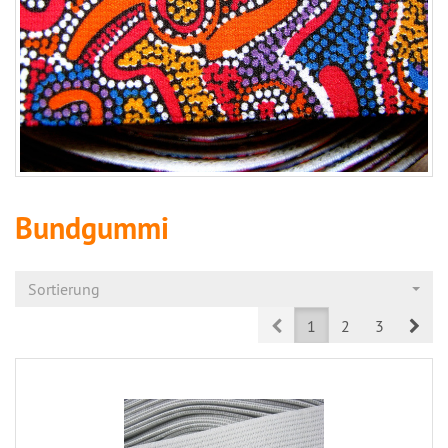
Bundgummi
Sortierung
Prev
Nex
1
2
3