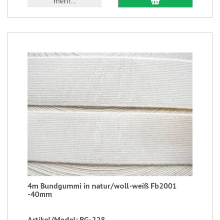
mehr...
4m Bundgummi in natur/woll-weiß Fb2001
-40mm
Artikel/Model: BG-228