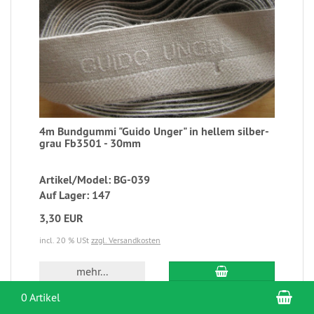
4m Bundgummi "Guido Unger" in hellem silber-
grau Fb3501 - 30mm
Artikel/Model: BG-039
Auf Lager: 147
3,30 EUR
incl. 20 % USt
zzgl. Versandkosten
mehr...
War
0 Artikel