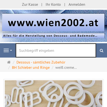
Zur Kasse
Ihr Konto
Anmelden
S
Navigation
Startseite
Dessous - sämtliches Zubehör
BH Schieber und Ringe
weiß creme...