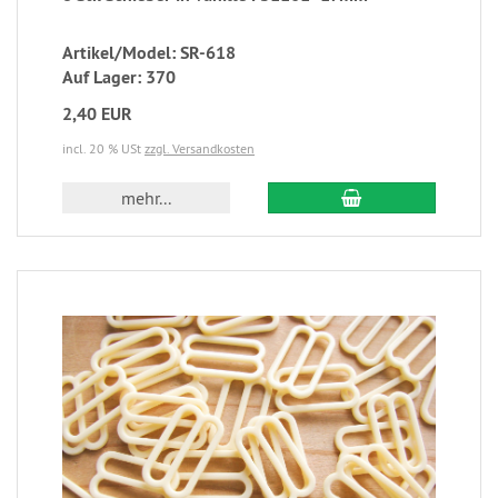
Artikel/Model: SR-618
Auf Lager: 370
2,40 EUR
incl. 20 % USt
zzgl. Versandkosten
mehr...