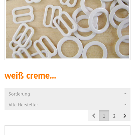
weiß creme...
Sortierung
Alle Hersteller
Prev
Nex
1
2