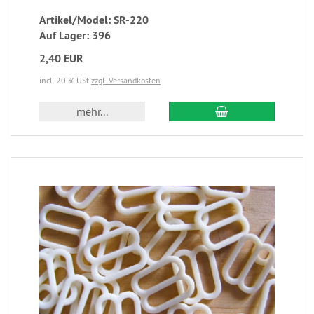
Artikel/Model: SR-220
Auf Lager: 396
2,40 EUR
incl. 20 % USt
zzgl. Versandkosten
mehr...