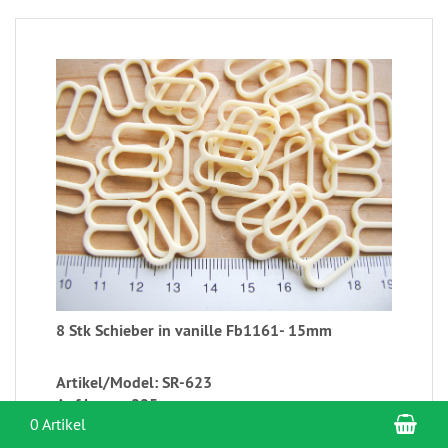
8 Stk Schieber in vanille Fb1161- 15mm
Artikel/Model: SR-623
Auf Lager: 225
War
0 Artikel
2,40 EUR