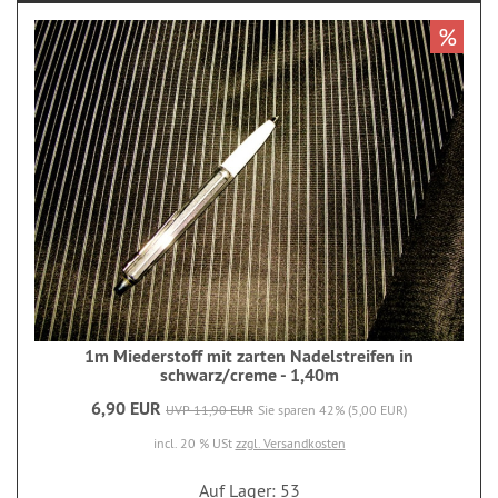
%
1m Miederstoff mit zarten Nadelstreifen in
schwarz/creme - 1,40m
6,90 EUR
UVP 11,90 EUR
Sie sparen 42% (5,00 EUR)
incl. 20 % USt
zzgl. Versandkosten
Auf Lager: 53