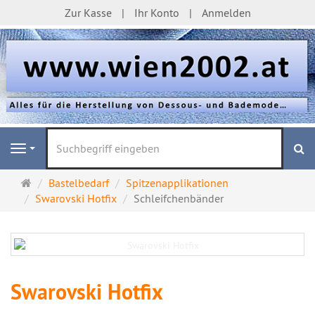
Zur Kasse
Ihr Konto
Anmelden
S
Navigation
Startseite
Bastelbedarf
Spitzenapplikationen
Swarovski Hotfix
Schleifchenbänder
Swarovski Hotfix