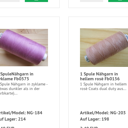
 SpuleNähgarn in
1 Spule Nähgarn in
yklame Fb0575
hellem rosè Fb0156
 Spule Nähgarn in zyklame -
1 Spule Nähgarn in hellem
twas dunkler als in der
rosè Coats dual duty aus...
rbkarte)...
rtikel/Model: NG-184
Artikel/Model: NG-203
uf Lager: 214
Auf Lager: 198