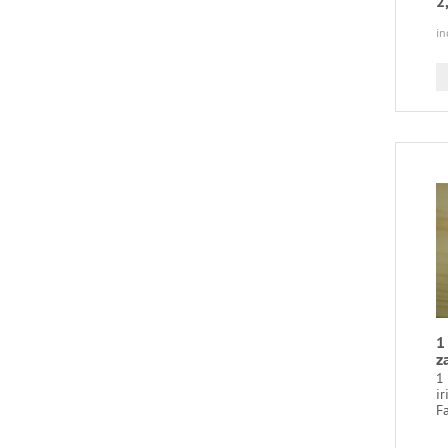
2
in
1
z
1
ir
Fa