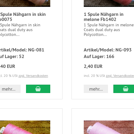
 Spule Nähgarn in skin
1 Spule Nähgarn in
b0075
melone Fb1402
 Spule Nähgarn in skin
1 Spule Nähgarn in melone
oats dual duty aus
Coats dual duty aus
lycotton...
Polycotton...
rtikel/Model: NG-081
Artikel/Model: NG-093
uf Lager: 52
Auf Lager: 166
,40 EUR
2,40 EUR
cl. 20 % USt
zzgl. Versandkosten
incl. 20 % USt
zzgl. Versandkoste
mehr...
mehr...