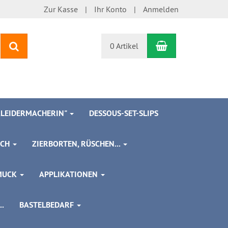
Zur Kasse
Ihr Konto
Anmelden
Warenkorb
Suchen
0 Artikel
 KLEIDERMACHERIN"
DESSOUS-SET-SLIPS
SCH
ZIERBORTEN, RÜSCHEN...
MUCK
APPLIKATIONEN
.
BASTELBEDARF