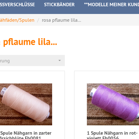
ISSVERSCHLÜSSE
STICKBÄNDER
**MODELLE MEINER KUN
ähfäden/Spulen
rosa pflaume lila...
 pflaume lila...
erung
 Spule Nähgarn in zarter
1 Spule Nähgarn in rot-
firsichblüte Fb0081
violett Fb0056