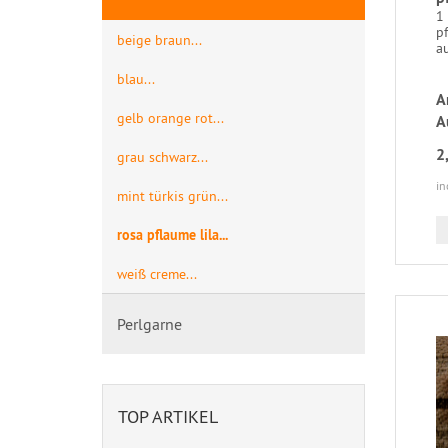
1
pf
beige braun...
au
blau...
A
gelb orange rot...
A
2
grau schwarz...
in
mint türkis grün...
rosa pflaume lila...
weiß creme...
Perlgarne
TOP ARTIKEL