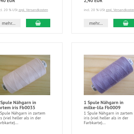
,40 EUR
2,40 EUR
cl. 20 % USt
zzgl. Versandkosten
incl. 20 % USt
zzgl. Versandkoste
mehr...
mehr...
 Spule Nähgarn in
1 Spule Nähgarn in
artem iris Fb0035
milke-lila Fb0009
 Spule Nähgarn in zartem
1 Spule Nähgarn in zartem
is (viel heller als in der
iris (viel heller als in der
rbkarte)...
Farbkarte)...