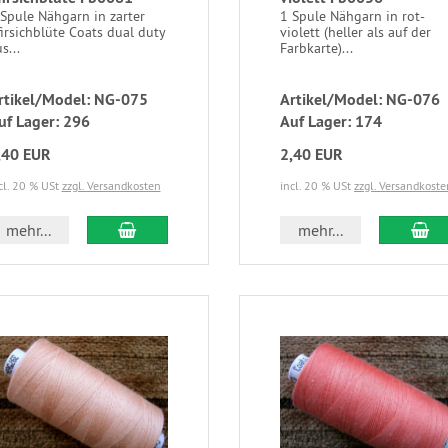
 Spule Nähgarn in zarter
1 Spule Nähgarn in rot-
irsichblüte Coats dual duty
violett (heller als auf der
s...
Farbkarte)...
rtikel/Model: NG-075
Artikel/Model: NG-076
uf Lager: 296
Auf Lager: 174
,40 EUR
2,40 EUR
cl. 20 % USt
zzgl. Versandkosten
incl. 20 % USt
zzgl. Versandkoste
mehr...
mehr...