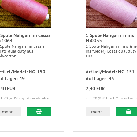
 Spule Nähgarn in cassis
1 Spule Nähgarn in iris
b1064
Fb0035
 Spule Nähgarn in cassis
1 Spule Nähgarn in iris (me
oats dual duty aus
ins flieder) Coats dual duty
lycotton...
aus...
rtikel/Model: NG-150
Artikel/Model: NG-151
uf Lager: 49
Auf Lager: 95
,40 EUR
2,40 EUR
cl. 20 % USt
zzgl. Versandkosten
incl. 20 % USt
zzgl. Versandkoste
mehr...
mehr...