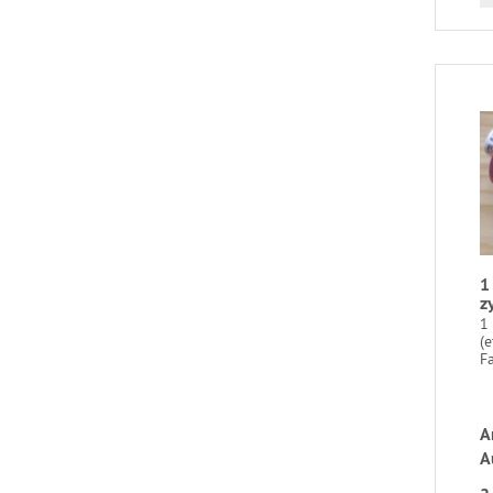
1
z
1
(e
Fa
A
A