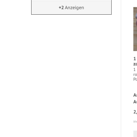
+2
Anzeigen
1
z
1
r
Po
A
A
2
in