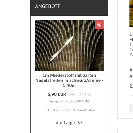
ANGEBOTE
%
1
F
1
C
Po
A
1m Miederstoff mit zarten
A
Nadelstreifen in schwarz/creme -
1,40m
2
6,90 EUR
UVP 11,90 EUR
in
Sie sparen 42% (5,00 EUR)
incl. 20 % USt
zzgl. Versandkosten
Auf Lager: 53