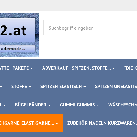
TTE - PAKETE
ABVERKAUF - SPITZEN, STOFFE...
"DIE
STOFFE
SPITZEN ELASTISCH
SPITZEN UNELASTI
ÖR
BÜGELBÄNDER
GUMMI GUMMIS
WÄSCHESCH
HGARNE, ELAST. GARNE...
ZUBEHÖR NADELN KURZWAREN..