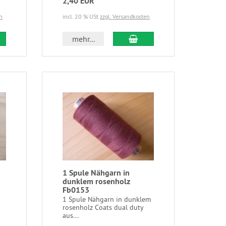
2,40 EUR
n
incl. 20 % USt
zzgl. Versandkosten
mehr...
1 Spule Nähgarn in
dunklem rosenholz
Fb0153
1 Spule Nähgarn in dunklem
rosenholz Coats dual duty
aus...