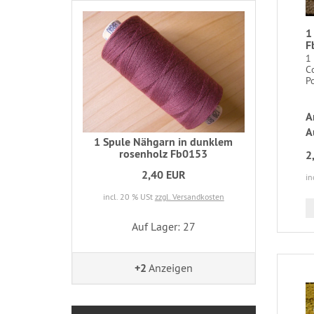
1
F
1
C
Po
A
A
1 Spule Nähgarn in dunklem
rosenholz Fb0153
2
2,40 EUR
in
incl. 20 % USt
zzgl. Versandkosten
Auf Lager: 27
+2
Anzeigen