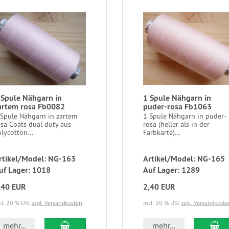
 Spule Nähgarn in
1 Spule Nähgarn in
artem rosa Fb0082
puder-rosa Fb1063
 Spule Nähgarn in zartem
1 Spule Nähgarn in puder-
osa Coats dual duty aus
rosa (heller als in der
lycotton...
Farbkarte)...
rtikel/Model: NG-163
Artikel/Model: NG-165
uf Lager: 1018
Auf Lager: 1289
,40 EUR
2,40 EUR
cl. 20 % USt
zzgl. Versandkosten
incl. 20 % USt
zzgl. Versandkoste
mehr...
mehr...