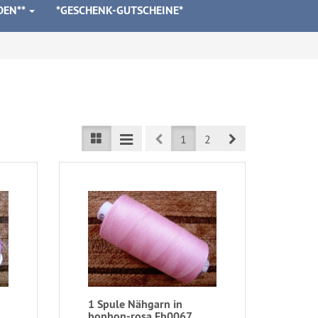
DEN**
*GESCHENK-GUTSCHEINE*
Prev
Next
1
2
1 Spule Nähgarn in
bonbon-rosa Fb0067