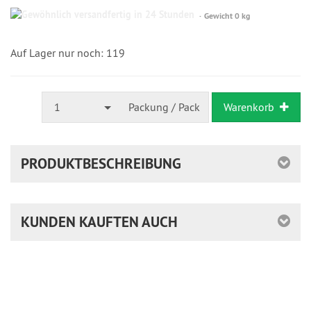
Gewöhnlich
Gewicht 0 kg
versandfertig
in
24
Auf Lager nur noch: 119
Stunden
1
Packung / Pack
Warenkorb
PRODUKTBESCHREIBUNG
KUNDEN KAUFTEN AUCH