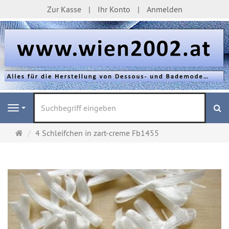
Zur Kasse
Ihr Konto
Anmelden
S
Navigation
Startseite
4 Schleifchen in zart-creme Fb1455