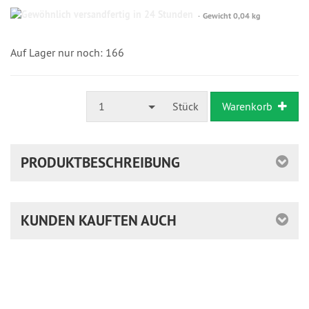
Gewöhnlich
Gewicht 0,04 kg
versandfertig
in
24
Auf Lager nur noch: 166
Stunden
1
Stück
Warenkorb
PRODUKTBESCHREIBUNG
KUNDEN KAUFTEN AUCH