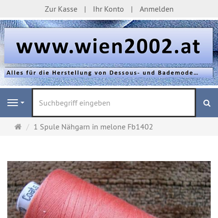
Zur Kasse
Ihr Konto
Anmelden
S
Navigation
Startseite
1 Spule Nähgarn in melone Fb1402