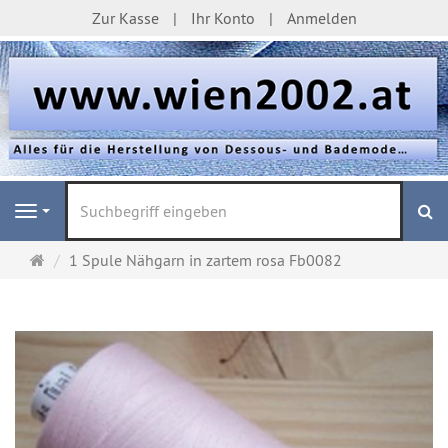
Zur Kasse
Ihr Konto
Anmelden
S
Navigation
Startseite
1 Spule Nähgarn in zartem rosa Fb0082