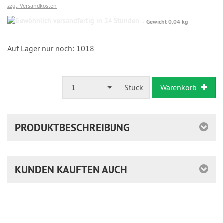
zzgl. Versandkosten
Gewöhnlich
Gewicht 0,04 kg
versandfertig
in
24
Auf Lager nur noch: 1018
Stunden
1
Stück
Warenkorb
PRODUKTBESCHREIBUNG
KUNDEN KAUFTEN AUCH