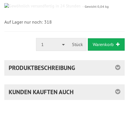
Gewöhnlich
Gewicht 0,04 kg
versandfertig
in
24
Auf Lager nur noch: 318
Stunden
1
Stück
Warenkorb
PRODUKTBESCHREIBUNG
KUNDEN KAUFTEN AUCH