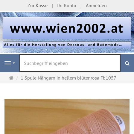
Zur Kasse
Ihr Konto
Anmelden
S
Navigation
Startseite
1 Spule Nähgarn in hellem blütenrosa Fb1057