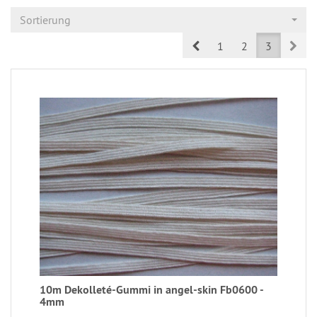
Sortierung
Prev
Nex
1
2
3
10m Dekolleté-Gummi in angel-skin Fb0600 -
4mm