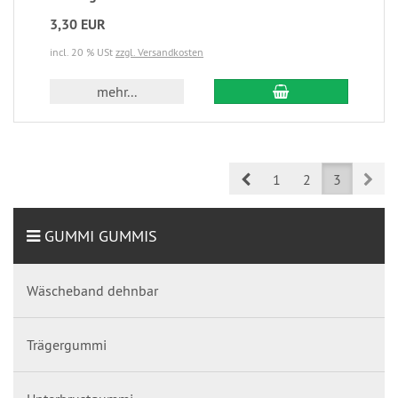
3,30 EUR
incl. 20 % USt
zzgl. Versandkosten
mehr...
Prev
Nex
1
2
3
GUMMI GUMMIS
Wäscheband dehnbar
Trägergummi