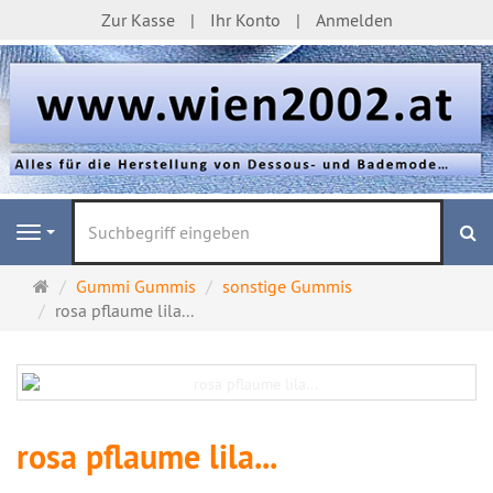
Zur Kasse
Ihr Konto
Anmelden
S
Navigation
Startseite
Gummi Gummis
sonstige Gummis
rosa pflaume lila...
rosa pflaume lila...