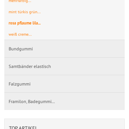
mehrfärbig...
mint türkis grün...
rosa pflaume lila...
weiß creme...
Bundgummi
Samtbänder elastisch
Falzgummi
Framilon, Badegummi...
TOP ARTIKEL