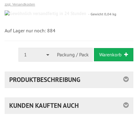
zzgl. Versandkosten
Gewöhnlich
Gewicht 0,04 kg
versandfertig
in
24
Auf Lager nur noch: 884
Stunden
1
Packung / Pack
Warenkorb
PRODUKTBESCHREIBUNG
KUNDEN KAUFTEN AUCH