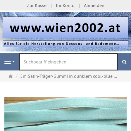
Zur Kasse
Ihr Konto
Anmelden
S
Navigation
Startseite
5m Satin-Träger-Gummi in dunklem cool-blue ...