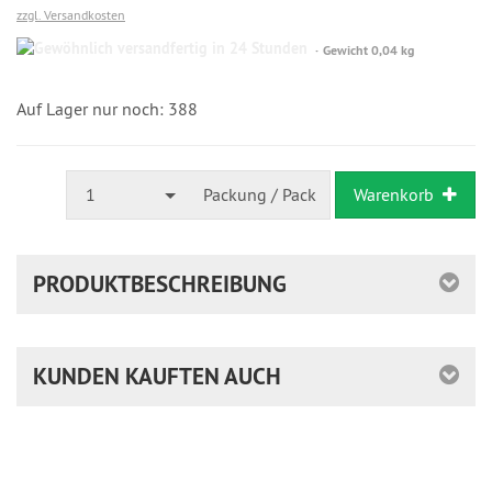
zzgl. Versandkosten
Gewöhnlich
Gewicht 0,04 kg
versandfertig
in
24
Auf Lager nur noch: 388
Stunden
1
Packung / Pack
Warenkorb
PRODUKTBESCHREIBUNG
KUNDEN KAUFTEN AUCH