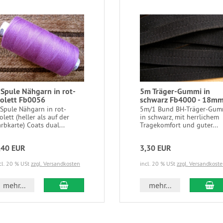
 Spule Nähgarn in rot-
5m Träger-Gummi in
iolett Fb0056
schwarz Fb4000 - 18m
 Spule Nähgarn in rot-
5m/1 Bund BH-Träger-Gum
olett (heller als auf der
in schwarz, mit herrlichem
rbkarte) Coats dual...
Tragekomfort und guter...
,40 EUR
3,30 EUR
cl. 20 % USt
zzgl. Versandkosten
incl. 20 % USt
zzgl. Versandkost
In den Warenkorb
In
mehr...
mehr...