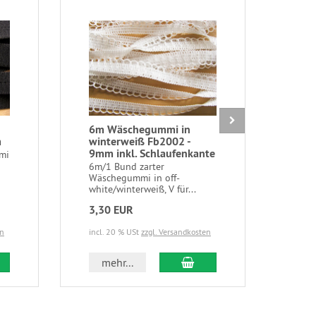
6m Wäschegummi in
1 S
m
winterweiß Fb2002 -
kup
9mm inkl. Schlaufenkante
mi
1 Sp
kupf
6m/1 Bund zarter
duty
Wäschegummi in off-
white/winterweiß, V für...
3,30 EUR
2,4
en
incl. 20 % USt
zzgl. Versandkosten
incl.
 den Warenkorb
In den Warenkorb
mehr...
m