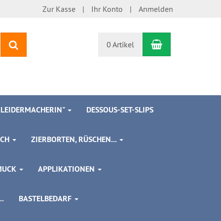
Zur Kasse
Ihr Konto
Anmelden
Warenkorb
Suchen
0 Artikel
 KLEIDERMACHERIN"
DESSOUS-SET-SLIPS
SCH
ZIERBORTEN, RÜSCHEN...
MUCK
APPLIKATIONEN
.
BASTELBEDARF