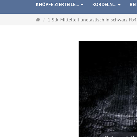
KNÖPFE ZIERTEILE...
KORDELN...
RE
Startseite
1 Stk. Mittelteil unelastisch in schwarz Fb