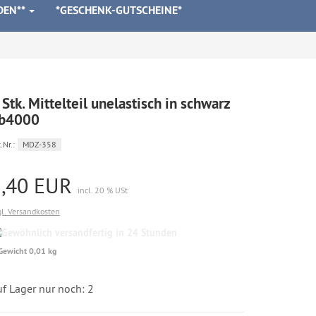
DEN**
*GESCHENK-GUTSCHEINE*
 Stk. Mittelteil unelastisch in schwarz
b4000
.Nr.:
MDZ-358
1,40 EUR
incl. 20 % USt
gl. Versandkosten
Gewöhnlich
versandfertig
Gewicht 0,01 kg
in
24
Stunden
f Lager nur noch: 2