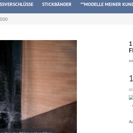
ISSVERSCHLÜSSE
STICKBÄNDER
**MODELLE MEINER KUN
4000
1
F
Art
zz
Au