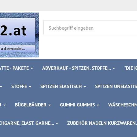
TTE - PAKETE
ABVERKAUF - SPITZEN, STOFFE...
"DIE
STOFFE
SPITZEN ELASTISCH
SPITZEN UNELASTI
ÖR
BÜGELBÄNDER
GUMMI GUMMIS
WÄSCHESCH
HGARNE, ELAST. GARNE...
ZUBEHÖR NADELN KURZWAREN..