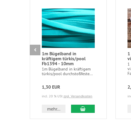
1m Bügelband in
1
kräftigem türkis/pool
v
Fb1394 - 10mm
1
vi
1m Bügelband in kräftigem
Fa
türkis/pool durchstoßfeste...
1,30 EUR
2
incl. 20 % USt
zzgl. Versandkosten
in
In den Warenkorb
mehr...