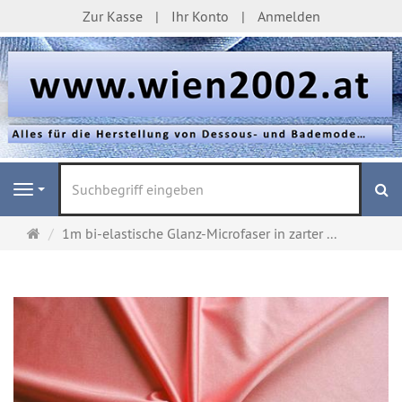
Zur Kasse
Ihr Konto
Anmelden
S
Navigation
Startseite
1m bi-elastische Glanz-Microfaser in zarter ...