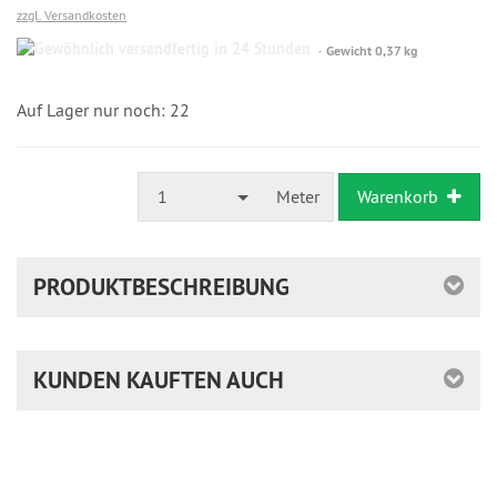
zzgl. Versandkosten
Gewöhnlich
Gewicht 0,37 kg
versandfertig
in
24
Auf Lager nur noch: 22
Stunden
1
Meter
Warenkorb
PRODUKTBESCHREIBUNG
KUNDEN KAUFTEN AUCH