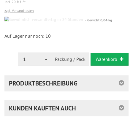
incl. 20 % USt
zzgl. Versandkosten
Gewöhnlich
Gewicht 0,04 kg
versandfertig
in
24
Auf Lager nur noch: 10
Stunden
1
Packung / Pack
Warenkorb
PRODUKTBESCHREIBUNG
KUNDEN KAUFTEN AUCH