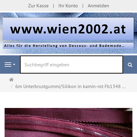
Zur Kasse
Ihr Konto
Anmelden
S
Navigation
Startseite
6m Unterbrustgummi/Silikon in kamin-rot Fb1348 ...