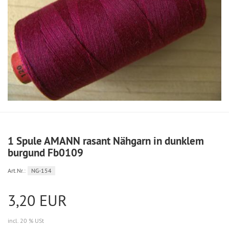
1 Spule AMANN rasant Nähgarn in dunklem
burgund Fb0109
Art.Nr.:
NG-154
3,20 EUR
incl. 20 % USt