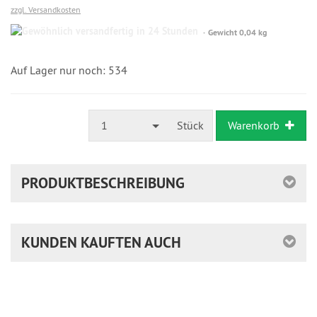
zzgl. Versandkosten
Gewöhnlich
Gewicht 0,04 kg
versandfertig
in
24
Auf Lager nur noch: 534
Stunden
1
Stück
Warenkorb
PRODUKTBESCHREIBUNG
KUNDEN KAUFTEN AUCH