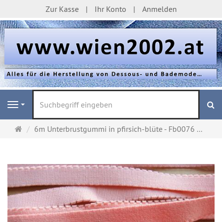
Zur Kasse
Ihr Konto
Anmelden
S
Navigation
Startseite
6m Unterbrustgummi in pfirsich-blüte - Fb0076 ...