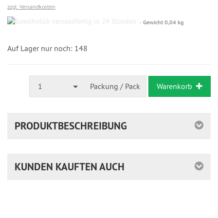
zzgl. Versandkosten
Gewöhnlich
Gewicht 0,04 kg
versandfertig
in
24
Auf Lager nur noch: 148
Stunden
1
Packung / Pack
Warenkorb
PRODUKTBESCHREIBUNG
KUNDEN KAUFTEN AUCH