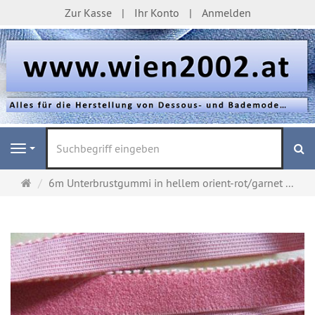
Zur Kasse
Ihr Konto
Anmelden
S
Navigation
Startseite
6m Unterbrustgummi in hellem orient-rot/garnet ...