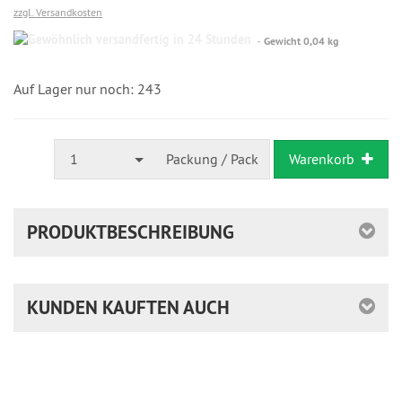
zzgl. Versandkosten
Gewöhnlich
Gewicht 0,04 kg
versandfertig
in
24
Auf Lager nur noch: 243
Stunden
1
Packung / Pack
Warenkorb
PRODUKTBESCHREIBUNG
KUNDEN KAUFTEN AUCH