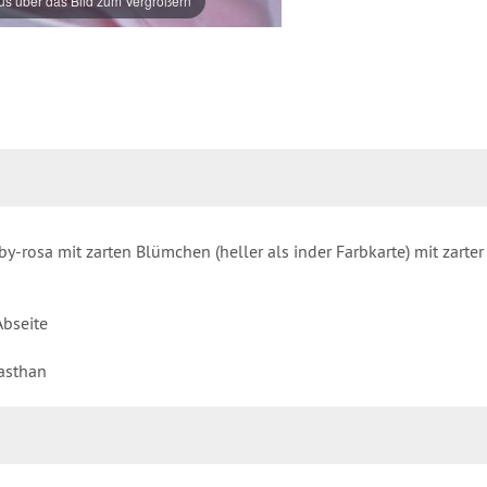
s über das Bild zum Vergrößern
osa mit zarten Blümchen (heller als inder Farbkarte) mit zarte
Abseite
asthan