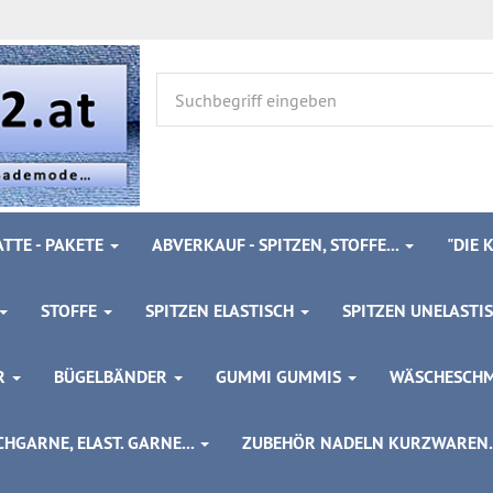
TTE - PAKETE
ABVERKAUF - SPITZEN, STOFFE...
"DIE
STOFFE
SPITZEN ELASTISCH
SPITZEN UNELASTI
ÖR
BÜGELBÄNDER
GUMMI GUMMIS
WÄSCHESCH
HGARNE, ELAST. GARNE...
ZUBEHÖR NADELN KURZWAREN..