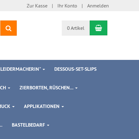
Zur Kasse
Ihr Konto
Anmelden
Warenkorb
Suchen
0 Artikel
 KLEIDERMACHERIN"
DESSOUS-SET-SLIPS
SCH
ZIERBORTEN, RÜSCHEN...
MUCK
APPLIKATIONEN
.
BASTELBEDARF