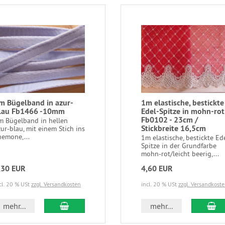
m Bügelband in azur-
1m elastische, bestickte
lau Fb1466 -10mm
Edel-Spitze in mohn-rot
Fb0102 - 23cm /
m Bügelband in hellen
Stickbreite 16,5cm
zur-blau, mit einem Stich ins
nemone,...
1m elastische, bestickte Ed
Spitze in der Grundfarbe
mohn-rot/leicht beerig,...
,30 EUR
4,60 EUR
cl. 20 % USt
zzgl. Versandkosten
incl. 20 % USt
zzgl. Versandkost
In den Warenkorb
In
mehr...
mehr...