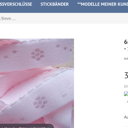
ISSVERSCHLÜSSE
STICKBÄNDER
**MODELLE MEINER KUN
19mm ...
6
-
Art
zz
A