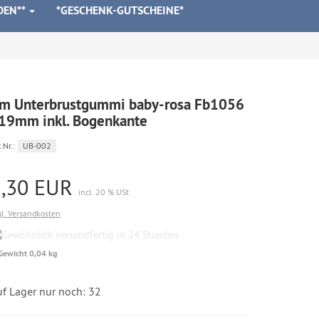
DEN**
*GESCHENK-GUTSCHEINE*
m Unterbrustgummi baby-rosa Fb1056
 19mm inkl. Bogenkante
.Nr.:
UB-002
3,30 EUR
incl. 20 % USt
gl. Versandkosten
Gewöhnlich
versandfertig
Gewicht 0,04 kg
in
24
Stunden
uf Lager nur noch: 32