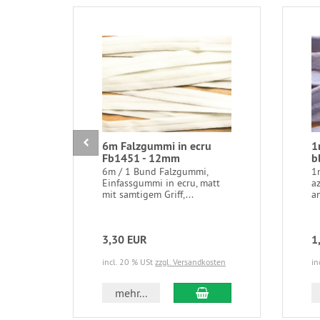
6m Falzgummi in ecru
1
Fb1451 - 12mm
b
6m / 1 Bund Falzgummi,
1
Einfassgummi in ecru, matt
a
mit samtigem Griff,...
a
3,30 EUR
1
incl. 20 % USt
zzgl. Versandkosten
in
In den Warenkorb
mehr...