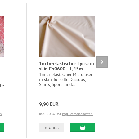
1m bi-elastischer Lycra in
6m 
skin Fb0600 - 1,45m
moc
Zac
1m bi-elastischer Microfaser
in skin, für edle Dessous,
6m/
Shirts, Sport- und...
Unte
el-
mi m
mocc
9,90 EUR
3,3
en
incl. 20 % USt
zzgl. Versandkosten
incl.
 den Warenkorb
In den Warenkorb
mehr...
m