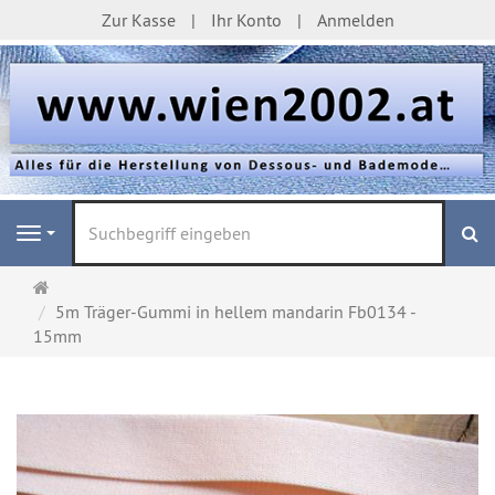
Zur Kasse
Ihr Konto
Anmelden
S
Navigation
Startseite
5m Träger-Gummi in hellem mandarin Fb0134 -
15mm