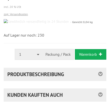
incl. 20 % USt
zzgl. Versandkosten
Gewöhnlich
Gewicht 0,04 kg
versandfertig
in
24
Auf Lager nur noch: 230
Stunden
1
Packung / Pack
Warenkorb
PRODUKTBESCHREIBUNG
KUNDEN KAUFTEN AUCH