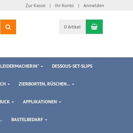
Zur Kasse
Ihr Konto
Anmelden
Warenkorb
Suchen
0 Artikel
 KLEIDERMACHERIN"
DESSOUS-SET-SLIPS
SCH
ZIERBORTEN, RÜSCHEN...
MUCK
APPLIKATIONEN
.
BASTELBEDARF