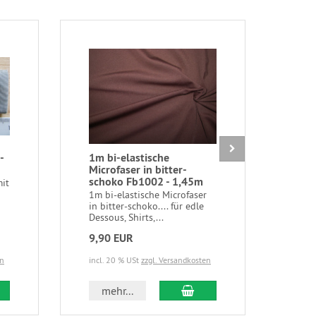
-
1m bi-elastische
BH-V
Microfaser in bitter-
Fb0
schoko Fb1002 - 1,45m
mit
1 BH
je 2
1m bi-elastische Microfaser
kräft
in bitter-schoko.... für edle
Dessous, Shirts,...
9,90 EUR
1,1
en
incl. 20 % USt
zzgl. Versandkosten
incl.
 den Warenkorb
In den Warenkorb
mehr...
m