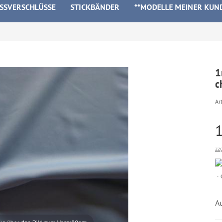
ISSVERSCHLÜSSE
STICKBÄNDER
**MODELLE MEINER KUN
1
c
Art
zz
Au