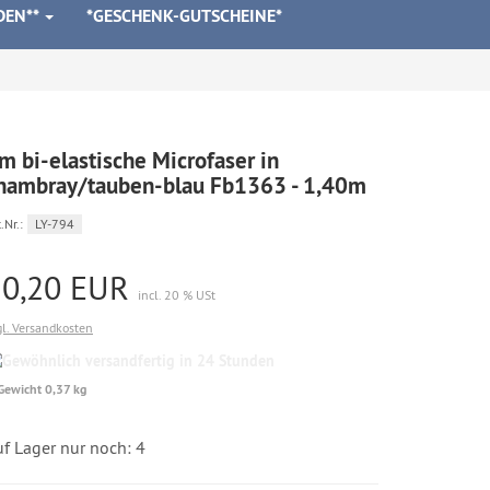
DEN**
*GESCHENK-GUTSCHEINE*
m bi-elastische Microfaser in
hambray/tauben-blau Fb1363 - 1,40m
.Nr.:
LY-794
10,20 EUR
incl. 20 % USt
gl. Versandkosten
Gewöhnlich
versandfertig
Gewicht 0,37 kg
in
24
Stunden
f Lager nur noch: 4