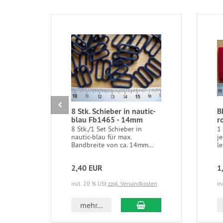
8 Stk. Schieber in nautic-
B
blau Fb1465 - 14mm
r
8 Stk./1 Set Schieber in
1
nautic-blau für max.
je
Bandbreite von ca. 14mm...
le
2,40 EUR
1
incl. 20 % USt
zzgl. Versandkosten
in
In den Warenkorb
mehr...