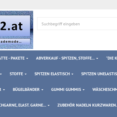
TTE - PAKETE
ABVERKAUF - SPITZEN, STOFFE...
"DIE
STOFFE
SPITZEN ELASTISCH
SPITZEN UNELASTI
ÖR
BÜGELBÄNDER
GUMMI GUMMIS
WÄSCHESCH
HGARNE, ELAST. GARNE...
ZUBEHÖR NADELN KURZWAREN..