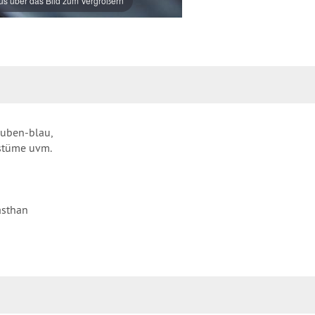
s über das Bild zum Vergrößern
auben-blau,
ostüme uvm.
asthan