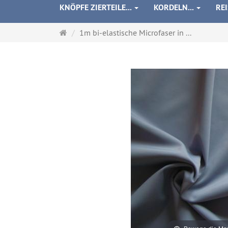
KNÖPFE ZIERTEILE...
KORDELN...
RE
Startseite
1m bi-elastische Microfaser in ...