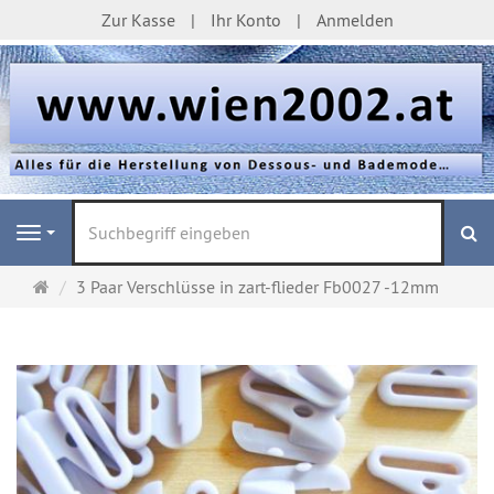
Zur Kasse
Ihr Konto
Anmelden
S
Navigation
Startseite
3 Paar Verschlüsse in zart-flieder Fb0027 -12mm