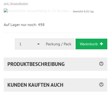
zzgl. Versandkosten
Gewöhnlich
Gewicht 0,01 kg
versandfertig
in
24
Auf Lager nur noch: 498
Stunden
1
Packung / Pack
Warenkorb
PRODUKTBESCHREIBUNG
KUNDEN KAUFTEN AUCH