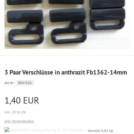
3 Paar Verschlüsse in anthrazit Fb1362-14mm
Art.Nr.:
BKV-026
1,40 EUR
incl. 20 % USt
zzgl. Versandkosten
Gewöhnlich
Gewicht 0,01 kg