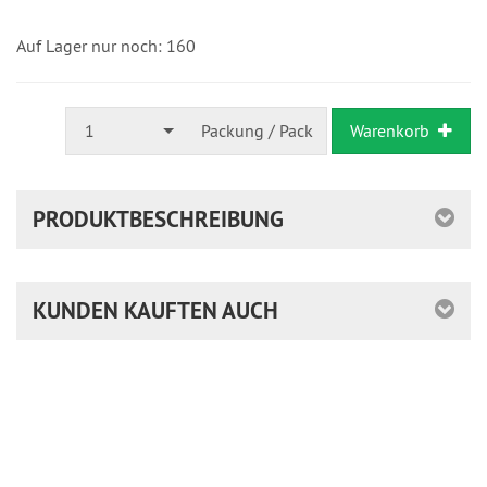
versandfertig
in
24
Auf Lager nur noch: 160
Stunden
1
Packung / Pack
Warenkorb
PRODUKTBESCHREIBUNG
KUNDEN KAUFTEN AUCH